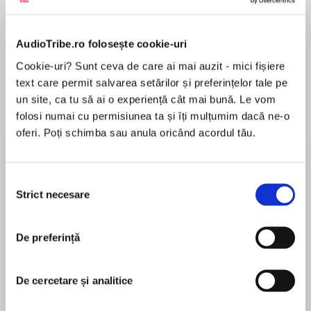
AudioTribe.ro folosește cookie-uri
Cookie-uri? Sunt ceva de care ai mai auzit - mici fișiere
text care permit salvarea setărilor și preferințelor tale pe
un site, ca tu să ai o experiență cât mai bună. Le vom
Elita de Argint (Elita
Diavolul se îmbracă de
Migdală
folosi numai cu permisiunea ta și îți mulțumim dacă ne-o
de...
la...
Dani Francis
Lauren Weisberger
Sohn Won-pyung
oferi. Poți schimba sau anula oricând acordul tău.
Selecția
Strict necesare
consimțământului
Despre
carte
Traducere de Andrei Pogăciaș
De preferință
„Kim Ghattas povestește ultimii 40 de ani de
istorie ai Orientului Mijlociu folosind suspansul,
De cercetare și analitice
documentele, observația directă, investigația
MAI MULT
jurnalistică. E mai mult decât o Șeherezadă