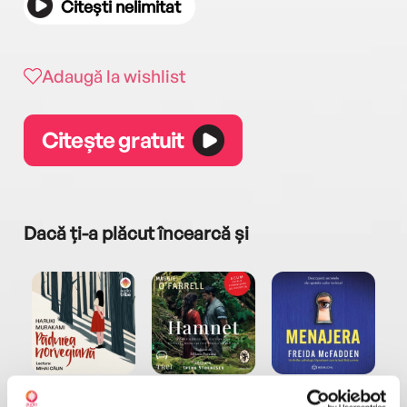
Citești nelimitat
Adaugă la wishlist
Citește gratuit
Dacă ți-a plăcut încearcă și
a...
Pădurea norvegiană
Hamnet
Menajera
I
Haruki Murakami
Maggie O'Farrell
Freida McFadden