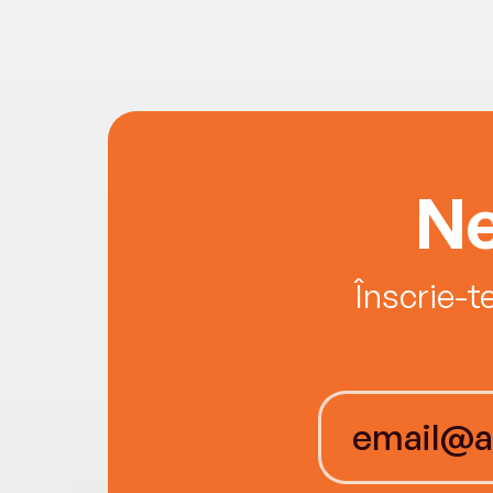
Ne
Înscrie-t