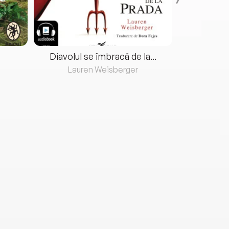
Diavolul se îmbracă de la...
Lauren Weisberger
Fre