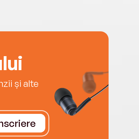
lui
ii și alte
Înscriere