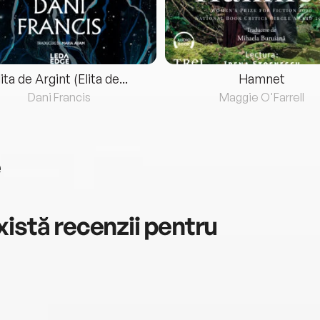
lita de Argint (Elita de...
Hamnet
Dani Francis
Maggie O'Farrell
e
istă recenzii pentru