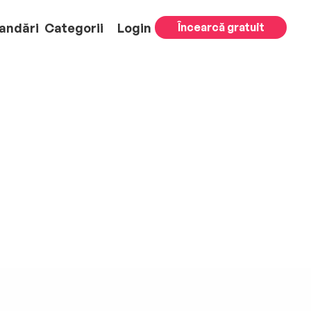
andări
Categorii
Login
Încearcă gratuit