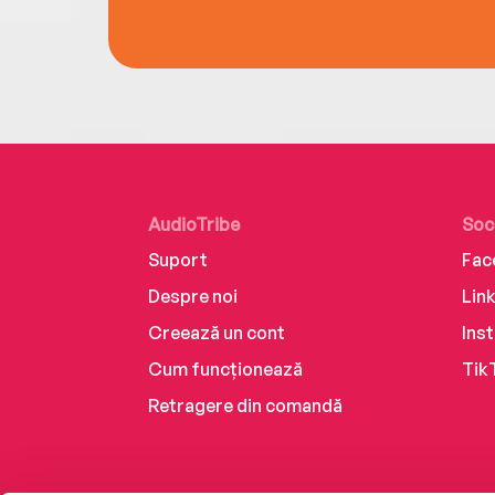
AudioTribe
Soc
Suport
Fac
Despre noi
Lin
Creează un cont
Ins
Cum funcționează
Tik
Retragere din comandă