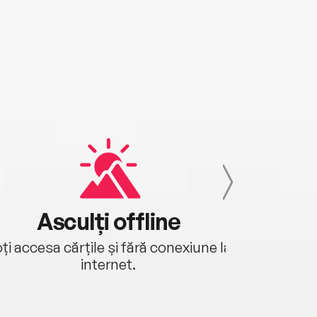
Asculți offline
Aj
ți accesa cărțile și fără conexiune la
Ascultă a
internet.