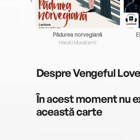
eria...
Pădurea norvegiană
E
ris
Haruki Murakami
Despre
Vengeful Lov
În acest moment nu ex
această carte