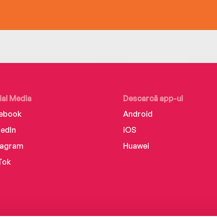
ial Media
Descarcă app-ul
ebook
Android
kedIn
iOS
tagram
Huawei
Tok