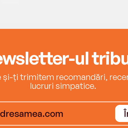
wsletter-ul tribu
e și-ți trimitem recomandări, recenz
lucruri simpatice.