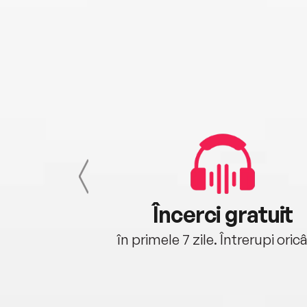
cu tine
Încerci gratuit
oriunde ești.
în primele 7 zile. Întrerupi oric