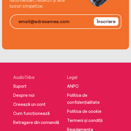
recomandări, recenzii și alte
lucruri simpatice.
Înscriere
AudioTribe
Legal
Suport
ANPC
Despre noi
Politica de
confidențialitate
Creează un cont
Politica de cookie
Cum funcționează
Termeni și condiții
Retragere din comandă
Regulamente