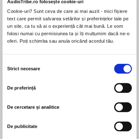
AudioTribe.ro folosește cookie-uri
Cookie-uri? Sunt ceva de care ai mai auzit - mici fișiere
text care permit salvarea setărilor și preferințelor tale pe
Despre
carte
un site, ca tu să ai o experiență cât mai bună. Le vom
folosi numai cu permisiunea ta și îți mulțumim dacă ne-o
The ninth installment of Bernard Cornwell’s
oferi. Poți schimba sau anula oricând acordul tău.
bestselling series chronicling the epic saga of
the making of England, “like Game of Thrones,
but real” (The Observer, London)—the basis for
Selecția
The Last Kingdom, the hit BBC America
Strict necesare
consimțământului
MAI MULT
television series.
În acest moment nu există recenzii
De preferință
pentru această carte
A fragile peace reigns in Wessex, Mercia and
East Anglia. King Alfred’s son Edward and
formidable daughter, Aethelflaed, rule the
De cercetare și analitice
kingdoms. But all around the restless
Bernard Cornwell
Northmen, eyeing the rich lands and wealthy
De publicitate
churches, are mounting raids.
Bernard Cornwell was born in London, raised in
Essex and worked for the BBC for eleven years