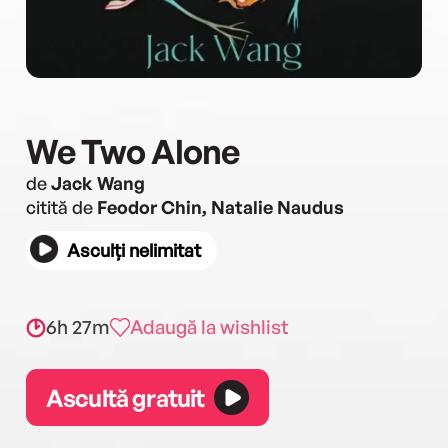
We Two Alone
de
Jack Wang
citită de
Feodor Chin, Natalie Naudus
Asculți nelimitat
6h 27m
Adaugă la wishlist
Ascultă gratuit