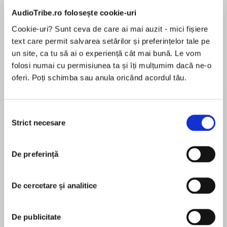
AudioTribe.ro folosește cookie-uri
Cookie-uri? Sunt ceva de care ai mai auzit - mici fișiere
text care permit salvarea setărilor și preferințelor tale pe
Despre
carte
un site, ca tu să ai o experiență cât mai bună. Le vom
Praised as “utterly remarkable” and “deeply
folosi numai cu permisiunea ta și îți mulțumim dacă ne-o
resonant” by Pulitzer Prize-winning authors Viet
oferi. Poți schimba sau anula oricând acordul tău.
Thanh Nguyen and Robert Olen Butler, a bold
and brilliant debut collection, in the vein of The
Refugees, which dramatizes the Chinese
Selecția
MAI MULT
diaspora across the globe over the past
Strict necesare
consimțământului
În acest moment nu există recenzii
hundred years.
pentru această carte
De preferință
Set on five continents and spanning decades,
Jack Wang
We Two Alone traces the arc and evolution of
the Chinese immigrant experience. A young
De cercetare și analitice
Jack Wang is the author of the award-winning
laundry boy risks his life, pretending to be a girl
story collection We Two Alone. He holds an MFA
to play organized hockey in Canada in the
from the University of Arizona and a PhD in English
De publicitate
1920s. A Canadian couple is caught when