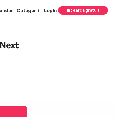
andări
Categorii
Login
Încearcă gratuit
 Next