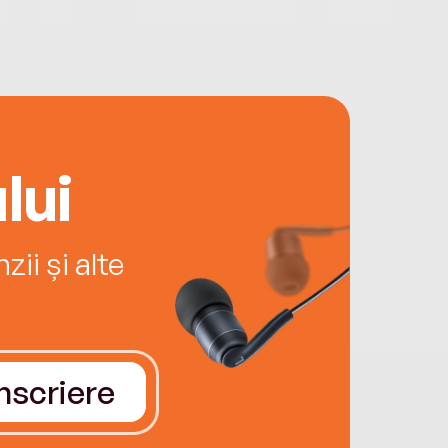
lui
ii și alte
Înscriere