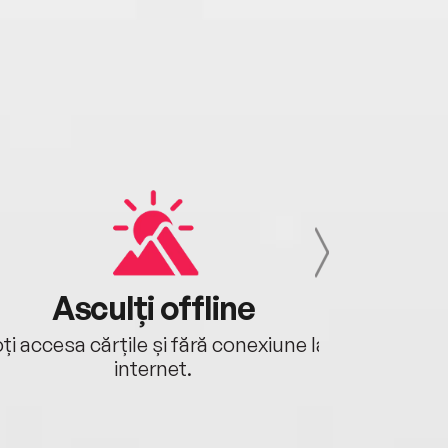
Asculți offline
Aj
ți accesa cărțile și fără conexiune la
Ascultă a
internet.