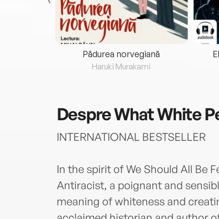
eria...
Pădurea norvegiană
E
ris
Haruki Murakami
Despre
What White P
INTERNATIONAL BESTSELLER
In the spirit of We Should All Be
Antiracist, a poignant and sensib
meaning of whiteness and creatin
acclaimed historian and author o