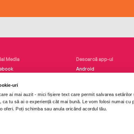
ial Media
Descarcă app-ul
ebook
Android
kedIn
iOS
ookie-uri
tagram
Huawei
re ai mai auzit - mici fișiere text care permit salvarea setărilor 
Tok
te, ca tu să ai o experiență cât mai bună. Le vom folosi numai cu
o oferi. Poți schimba sau anula oricând acordul tău.