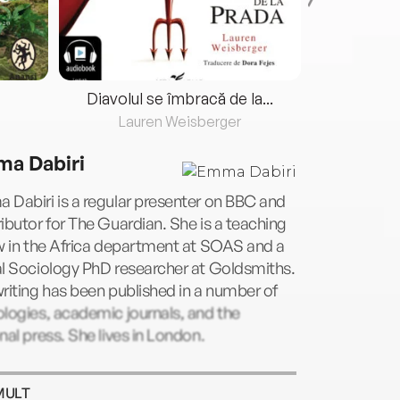
Diavolul se îmbracă de la...
Lauren Weisberger
Fre
a Dabiri
Dabiri is a regular presenter on BBC and
ibutor for The Guardian. She is a teaching
w in the Africa department at SOAS and a
l Sociology PhD researcher at Goldsmiths.
riting has been published in a number of
logies, academic journals, and the
nal press. She lives in London.
MULT