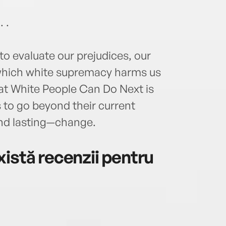
. .
o evaluate our prejudices, our
 which white supremacy harms us
What White People Can Do Next is
 to go beyond their current
nd lasting—change.
istă recenzii pentru