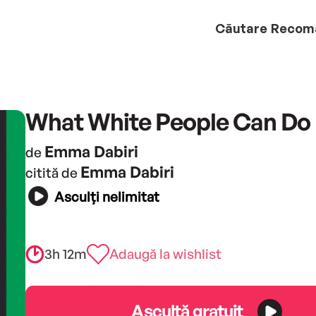
Căutare
Recom
What White People Can Do
Emma Dabiri
de
Emma Dabiri
citită de
Asculți nelimitat
3h 12m
Adaugă la wishlist
Ascultă gratuit