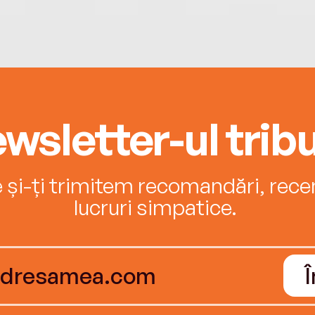
wsletter-ul tribu
e și-ți trimitem recomandări, recenz
lucruri simpatice.