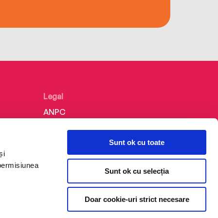
Legal
ANPC
Politica de confidențialitate
Sunt ok cu toate
Politica de cookie
și
Termeni și condiții
 permisiunea
Sunt ok cu selecția
Regulamente
Doar cookie-uri strict necesare