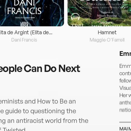
lita de Argint (Elita de...
Hamnet
Dani Francis
Maggie O'Farrell
Emm
eople Can Do Next
Emma 
contr
fello
Visua
Her w
 Feminists and How to Be an
antho
natio
le guide to questioning the
g an antiracist world from the
MAI 
f Twisted.