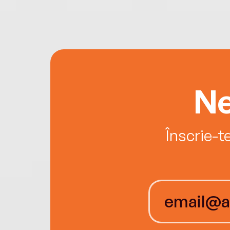
Ne
Înscrie-t