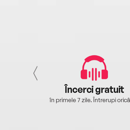
cu tine
Încerci gratuit
oriunde ești.
în primele 7 zile. Întrerupi oric