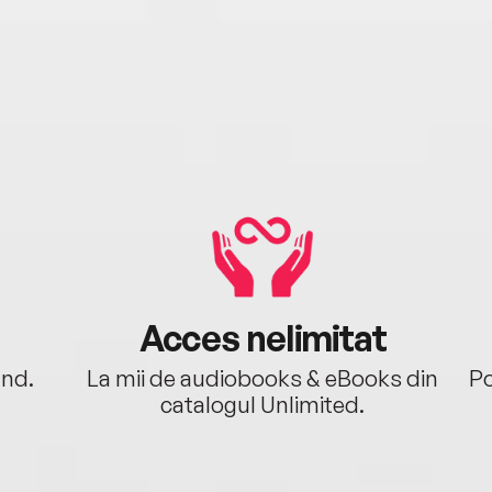
Acces nelimitat
ând.
La mii de audiobooks & eBooks din
Po
catalogul Unlimited.