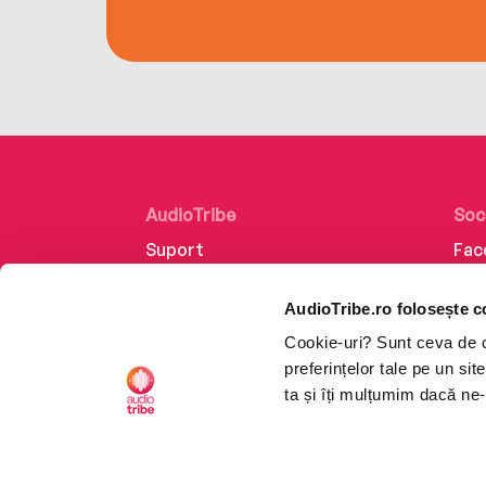
AudioTribe
Soc
Suport
Fac
Despre noi
Lin
AudioTribe.ro folosește c
Creează un cont
Ins
Cookie-uri? Sunt ceva de ca
Cum funcționează
Tik
preferințelor tale pe un si
Retragere din comandă
ta și îți mulțumim dacă ne-