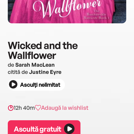
Wicked and the
Wallflower
de
Sarah MacLean
citită de
Justine Eyre
Asculți nelimitat
12h 40m
Adaugă la wishlist
Ascultă gratuit