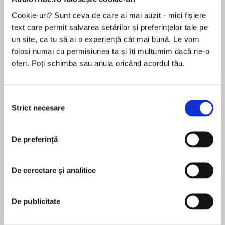
de...
la...
Dani Francis
Lauren Weisberger
Sohn Won-pyung
Cookie-uri? Sunt ceva de care ai mai auzit - mici fișiere
text care permit salvarea setărilor și preferințelor tale pe
un site, ca tu să ai o experiență cât mai bună. Le vom
folosi numai cu permisiunea ta și îți mulțumim dacă ne-o
Despre
carte
oferi. Poți schimba sau anula oricând acordul tău.
When Wicked Comes Calling . . .
Selecția
When a mysterious stranger finds his way into
Strict necesare
consimțământului
her bedchamber and offers his help in landing a
duke, Lady Felicity Faircloth agrees—on one
MAI MULT
condition. She’s seen enough of the world to
De preferință
În acest moment nu există recenzii
believe in passion, and won’t accept a marriage
pentru această carte
without it.
De cercetare și analitice
Sarah MacLean
The Wallflower Makes a Dangerous Bargain . . .
De publicitate
A life-long romance reader, Sarah MacLean wrote
Bastard son of a duke and king of London’s dark
her first romance novel on a dare, and never
streets, Devil has spent a lifetime wielding