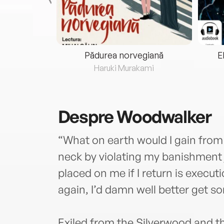
eria...
Pădurea norvegiană
E
ris
Haruki Murakami
Despre
Woodwalker
“What on earth would I gain from
neck by violating my banishment 
placed on me if I return is execut
again, I’d damn well better get so
Exiled from the Silverwood and t