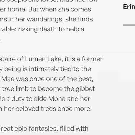
Carol
Eri
daug
o her home. But when she comes
rs in her wanderings, she finds
able: risking death to help a
.
aire of Lumen Lake, it is a former
eing is intimately tied to the
 Mae was once one of the best,
y tree limb to become the gibbet
ls a duty to aide Mona and her
th her beloved trees once more.
reat epic fantasies, filled with