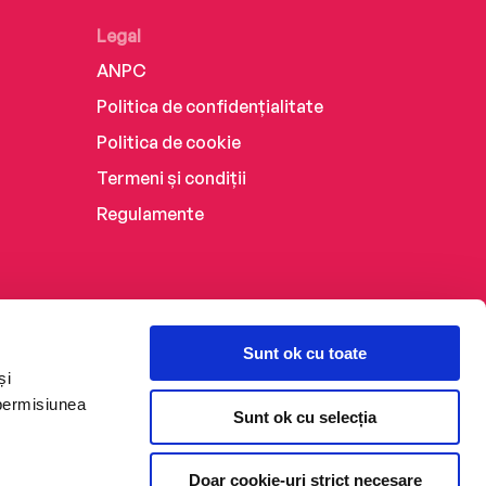
Legal
ANPC
Politica de confidențialitate
Politica de cookie
Termeni și condiții
Regulamente
Sunt ok cu toate
și
 permisiunea
Sunt ok cu selecția
Doar cookie-uri strict necesare