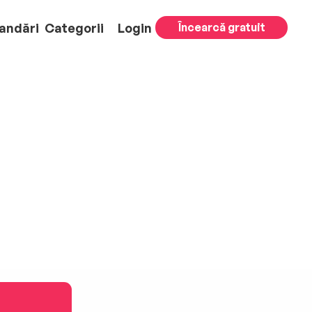
andări
Categorii
Login
Încearcă gratuit