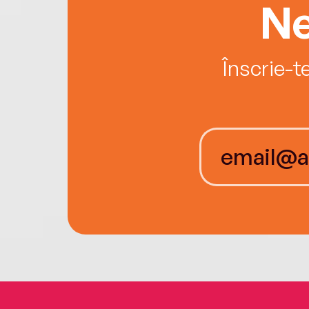
Ne
Înscrie-t