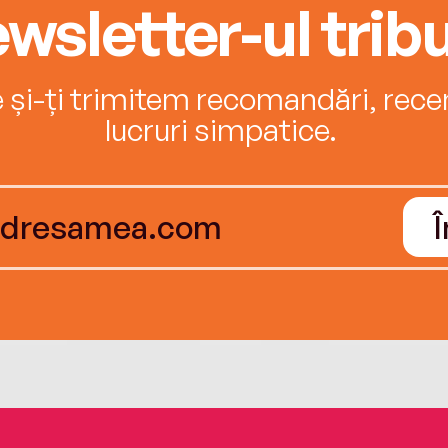
wsletter-ul tribu
e și-ți trimitem recomandări, recenz
lucruri simpatice.