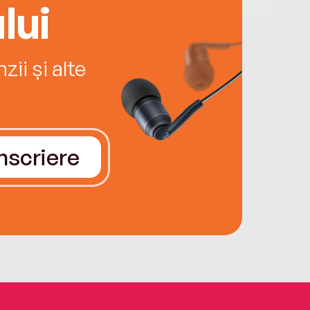
lui
ii și alte
Înscriere