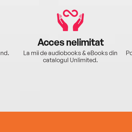
Acces nelimitat
ând.
La mii de audiobooks & eBooks din
Po
catalogul Unlimited.