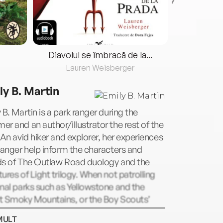
Diavolul se îmbracă de la...
Lauren Weisberger
Fre
ly B. Martin
 B. Martin is a park ranger during the
r and an author/illustrator the rest of the
 An avid hiker and explorer, her experiences
ranger help inform the characters and
ds of The Outlaw Road duology and the
ures of Light trilogy. When not patrolling
nal parks such as Yellowstone and the
t Smoky Mountains, or the Boy Scouts’
ont Scout Ranch, she lives in South
MULT