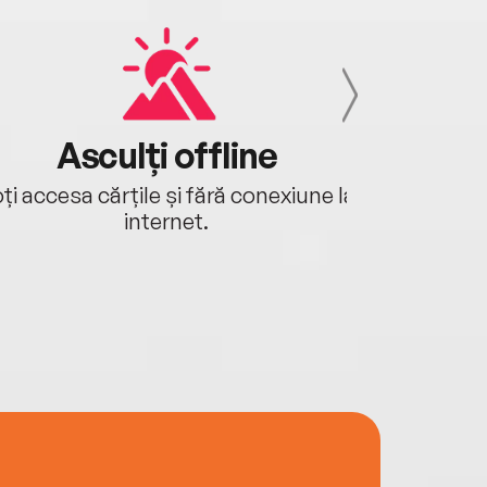
Asculți offline
Aj
ți accesa cărțile și fără conexiune la
Ascultă a
internet.