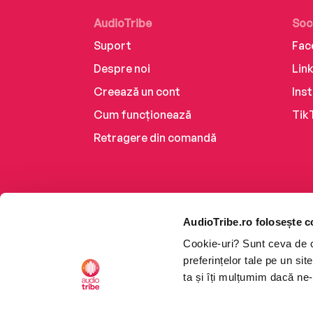
AudioTribe
Soc
Suport
Fac
Despre noi
Lin
Creează un cont
Ins
Cum funcționează
Tik
Retragere din comandă
AudioTribe.ro folosește c
Cookie-uri? Sunt ceva de ca
preferințelor tale pe un si
ta și îți mulțumim dacă ne-