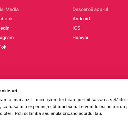
ial Media
Descarcă app-ul
ebook
Android
kedIn
iOS
tagram
Huawei
Tok
ookie-uri
re ai mai auzit - mici fișiere text care permit salvarea setărilor 
te, ca tu să ai o experiență cât mai bună. Le vom folosi numai cu
o oferi. Poți schimba sau anula oricând acordul tău.