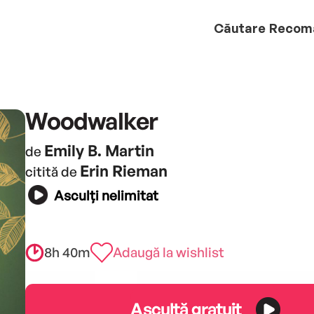
Căutare
Recom
Woodwalker
Emily B. Martin
de
Erin Rieman
citită de
Asculți nelimitat
8h 40m
Adaugă la wishlist
Ascultă gratuit