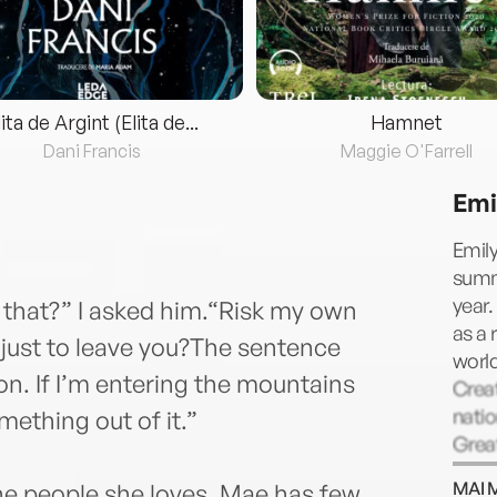
lita de Argint (Elita de...
Hamnet
Dani Francis
Maggie O'Farrell
Emi
Emily
summe
year.
 that?” I asked him.“Risk my own
as a 
just to leave you?The sentence
worl
ion. If I’m entering the mountains
Creat
natio
mething out of it.”
Grea
Philm
MAI 
he people she loves, Mae has few