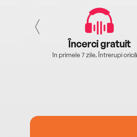
cu tine
Încerci gratuit
oriunde ești.
în primele 7 zile. Întrerupi oric