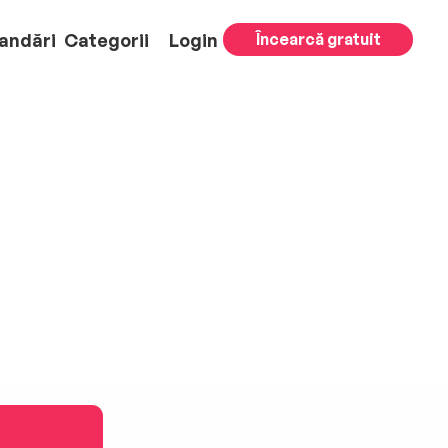
andări
Categorii
Login
Încearcă gratuit