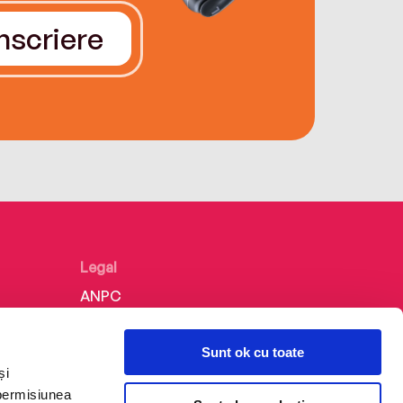
Înscriere
Legal
ANPC
Politica de confidențialitate
Sunt ok cu toate
Politica de cookie
și
Termeni și condiții
 permisiunea