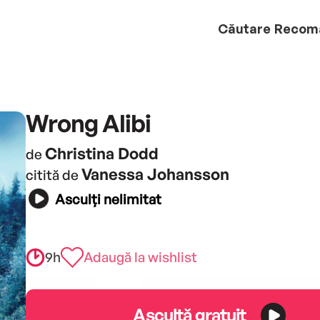
Căutare
Recom
Wrong Alibi
Christina Dodd
de
Vanessa Johansson
citită de
Asculți nelimitat
9h
Adaugă la wishlist
Ascultă gratuit