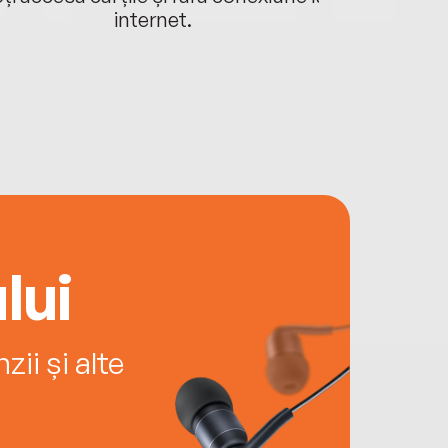
internet.
lui
ii și alte