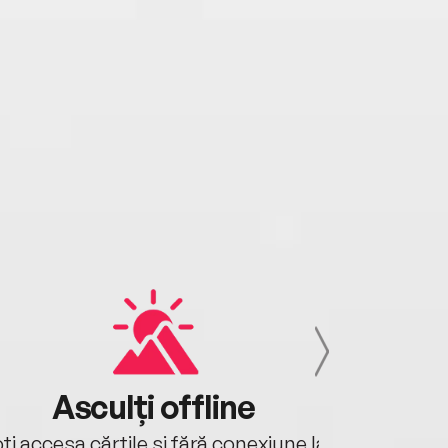
Asculți offline
Aj
ți accesa cărțile și fără conexiune la
Ascultă a