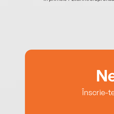
Ne
Înscrie-t