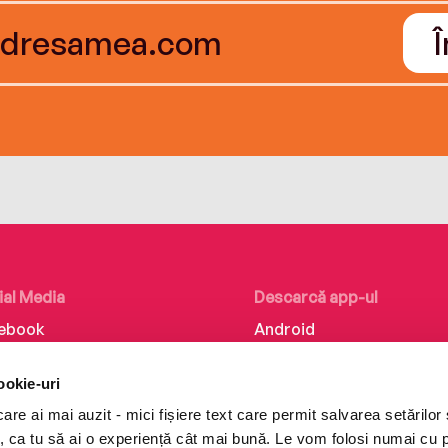
ial Media
Descarcă app-ul
ebook
Android
kedIn
iOS
ookie-uri
tagram
Huawei
re ai mai auzit - mici fișiere text care permit salvarea setărilor 
Tok
te, ca tu să ai o experiență cât mai bună. Le vom folosi numai cu