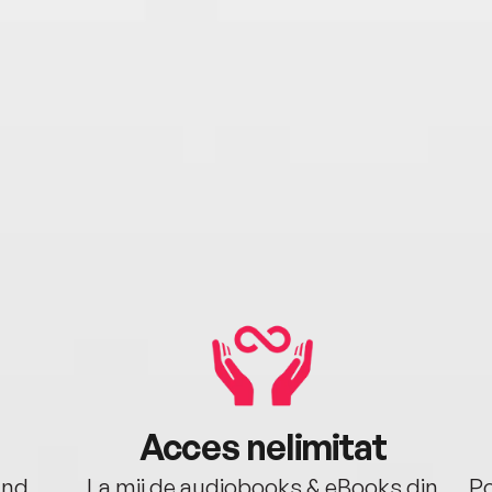
Acces nelimitat
ând.
La mii de audiobooks & eBooks din
Po