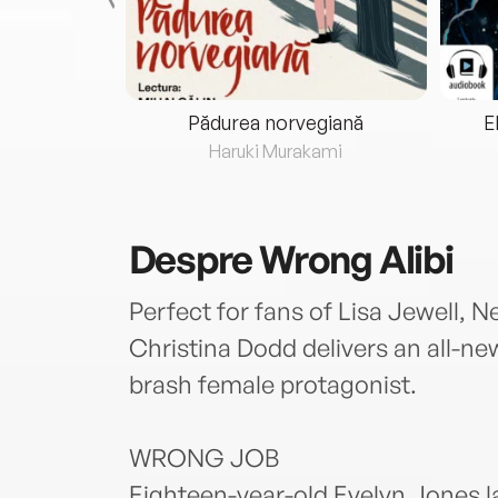
eria...
Pădurea norvegiană
E
ris
Haruki Murakami
Despre
Wrong Alibi
Perfect for fans of Lisa Jewell, 
Christina Dodd delivers an all-new
brash female protagonist.
WRONG JOB
Eighteen-year-old Evelyn Jones l