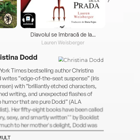
Diavolul se îmbracă de la...
Lauren Weisberger
Fre
istina Dodd
ork Times bestselling author Christina
writes “edge-of-the-seat suspense” (Iris
sen) with “brilliantly etched characters,
hed writing, and unexpected flashes of
p humor that are pure Dodd” (ALA
ist). Her fifty-eight books have been called
ry, sexy, and smartly written"" by Booklist
 much to her mother's delight, Dodd was
 a clue in the Los Angeles Times crossword
MULT