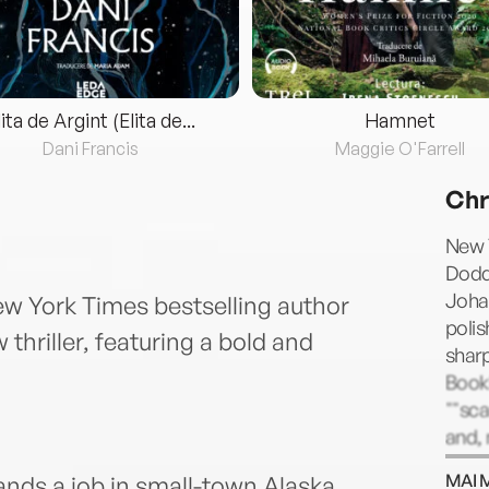
lita de Argint (Elita de...
Hamnet
Dani Francis
Maggie O'Farrell
Chr
New Y
Dodd 
Johan
New York Times bestselling author
polis
 thriller, featuring a bold and
shar
Bookl
""sca
and,
once
MAI 
ands a job in small-town Alaska,