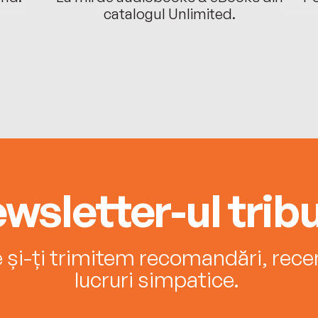
catalogul Unlimited.
wsletter-ul tribu
e și-ți trimitem recomandări, recenz
lucruri simpatice.