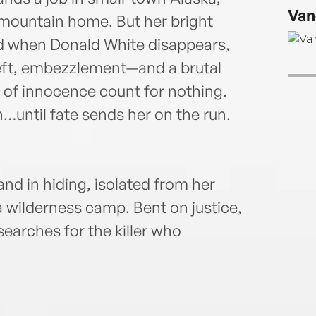
puzzl
Van
maili
 mountain home. But her bright
ed when Donald White disappears,
heft, embezzlement—and a brutal
 of innocence count for nothing.
n…until fate sends her on the run.
and in hiding, isolated from her
 a wilderness camp. Bent on justice,
 searches for the killer who