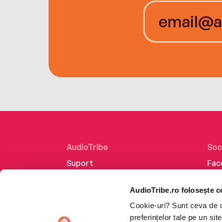
AudioTribe
Soc
Suport
Fac
Despre noi
Lin
AudioTribe.ro folosește c
Creează un cont
Ins
Cookie-uri? Sunt ceva de ca
Cum funcționează
Tik
preferințelor tale pe un si