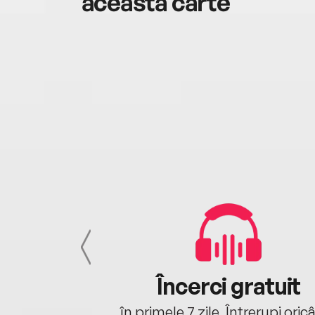
această carte
cu tine
Încerci gratuit
oriunde ești.
în primele 7 zile. Întrerupi oric