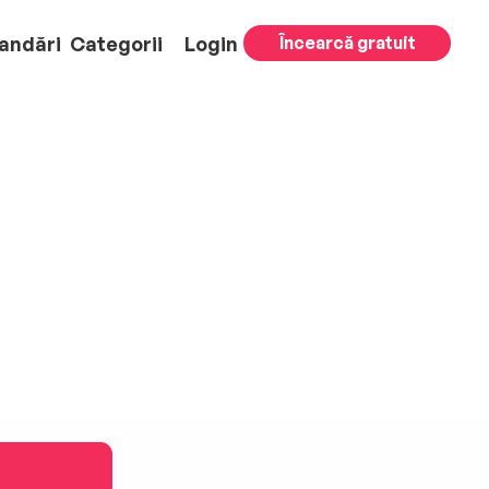
andări
Categorii
Login
Încearcă gratuit