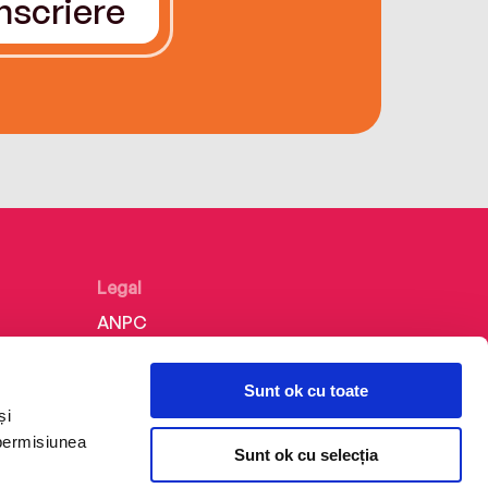
Înscriere
Legal
ANPC
Politica de confidențialitate
Sunt ok cu toate
Politica de cookie
și
Termeni și condiții
 permisiunea
Sunt ok cu selecția
Regulamente