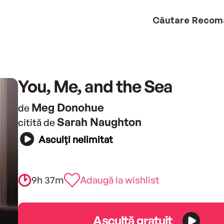
Căutare
Recom
You, Me, and the Sea
Meg Donohue
de
Sarah Naughton
citită de
Asculți nelimitat
9h 37m
Adaugă la wishlist
Ascultă gratuit