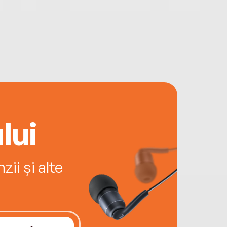
lui
ii și alte