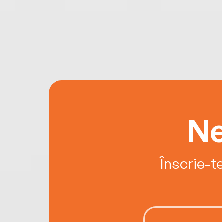
Ne
Înscrie-t