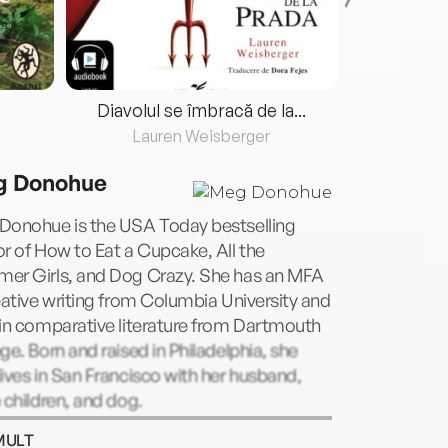
Diavolul se îmbracă de la...
Lauren Weisberger
Fre
 Donohue
Donohue is the USA Today bestselling
r of How to Eat a Cupcake, All the
er Girls, and Dog Crazy. She has an MFA
eative writing from Columbia University and
in comparative literature from Dartmouth
ge. Born and raised in Philadelphia, she
ives in San Francisco with her husband,
 children, and dog.
MULT