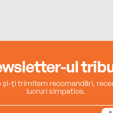
wsletter-ul tribu
e și-ți trimitem recomandări, recenz
lucruri simpatice.