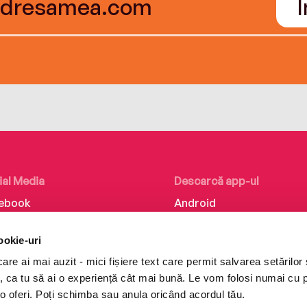
ial Media
Descarcă app-ul
ebook
Android
kedIn
iOS
ookie-uri
tagram
Huawei
re ai mai auzit - mici fișiere text care permit salvarea setărilor 
Tok
te, ca tu să ai o experiență cât mai bună. Le vom folosi numai cu
o oferi. Poți schimba sau anula oricând acordul tău.