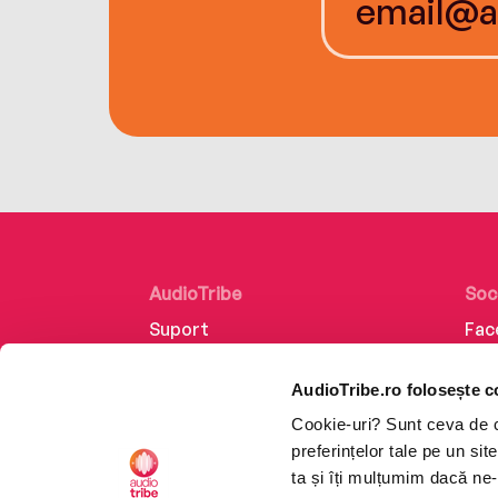
AudioTribe
Soc
Suport
Fac
Despre noi
Lin
AudioTribe.ro folosește c
Creează un cont
Ins
Cookie-uri? Sunt ceva de ca
Cum funcționează
Tik
preferințelor tale pe un si
Retragere din comandă
ta și îți mulțumim dacă ne-