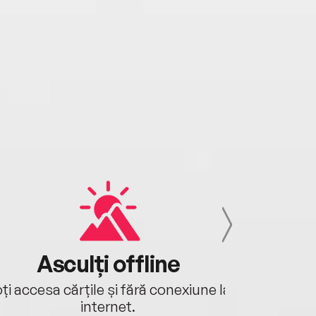
Asculți offline
Aj
ți accesa cărțile și fără conexiune la
Ascultă a
internet.