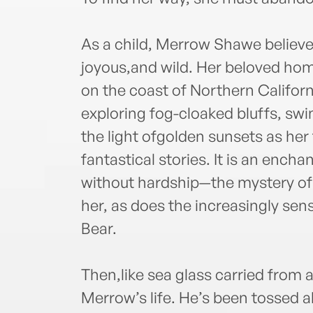
As a child, Merrow Shawe believes
joyous,and wild. Her beloved hom
on the coast of Northern Califor
exploring fog-cloaked bluffs, sw
the light ofgolden sunsets as her 
fantastical stories. It is an enchan
without hardship—the mystery of
her, as does the increasingly sens
Bear.
Then,like sea glass carried from a
Merrow’s life. He’s been tossed a