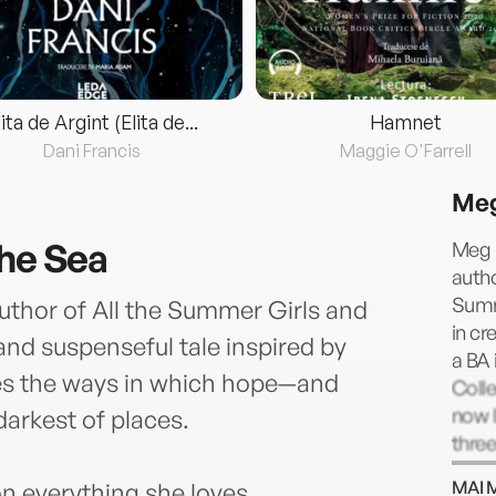
lita de Argint (Elita de...
Hamnet
Dani Francis
Maggie O'Farrell
Meg
the Sea
Meg 
autho
Summ
thor of All the Summer Girls and
in cr
nd suspenseful tale inspired by
a BA 
tes the ways in which hope—and
Colle
now l
arkest of places.
three
MAI 
on everything she loves…