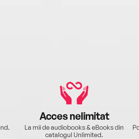
Acces nelimitat
ând.
La mii de audiobooks & eBooks din
Po
catalogul Unlimited.