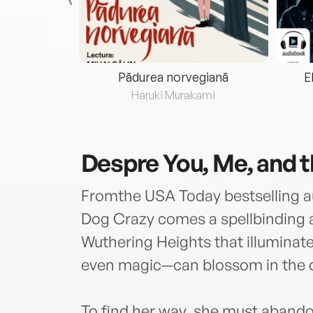
eria...
Pădurea norvegiană
E
ris
Haruki Murakami
Despre
You, Me, and 
Fromthe USA Today bestselling au
Dog Crazy comes a spellbinding a
Wuthering Heights that illumina
even magic—can blossom in the d
To find her way, she must aband