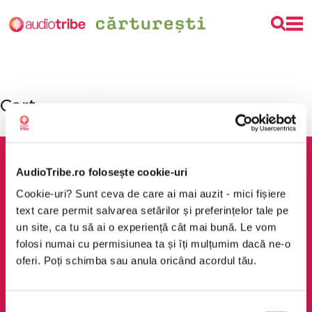
Cart
Your cart is currently empty.
AudioTribe.ro folosește cookie-uri
Cookie-uri? Sunt ceva de care ai mai auzit - mici fișiere
AudioTribe
Legal
text care permit salvarea setărilor și preferințelor tale pe
un site, ca tu să ai o experiență cât mai bună. Le vom
Suport
ANPC
folosi numai cu permisiunea ta și îți mulțumim dacă ne-o
Despre noi
Politica de
oferi. Poți schimba sau anula oricând acordul tău.
confidențialitate
Creează un cont
Politica de cookie
Cum funcționează
Selecția
Termeni și condiții