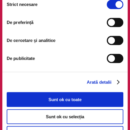
Retragere din comandă
Strict necesare
consimțământului
Regulamente
De preferință
Social Media
Descarcă app-ul
Facebook
Android
De cercetare și analitice
LinkedIn
iOS
Instagram
Huawei
De publicitate
TikTok
Arată detalii
Sunt ok cu toate
Sunt ok cu selecția