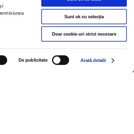
și
 permisiunea
Sunt ok cu selecția
Doar cookie-uri strict necesare
Legal
ANPC
Politica de confidențialitate
De publicitate
Arată detalii
Politica de cookie
Termeni și condiții
Regulamente