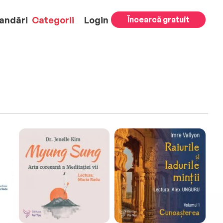
andări
Categorii
Login
Încearcă gratuit