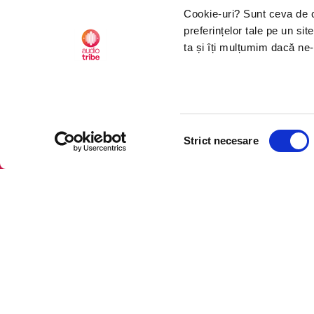
Cookie-uri? Sunt ceva de ca
preferințelor tale pe un si
ta și îți mulțumim dacă ne-
AudioTribe
Soc
Suport
Fac
Selecția
CTRL+F2
CTRL+F2
Despre noi
Lin
Strict necesare
consimțământului
Creează un cont
Ins
Cum funcționează
Tik
Retragere din comandă