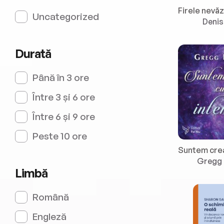
Uncategorized
Denis
Durată
Până în 3 ore
Între 3 și 6 ore
Între 6 și 9 ore
Peste 10 ore
Gregg 
Limbă
Română
Engleză