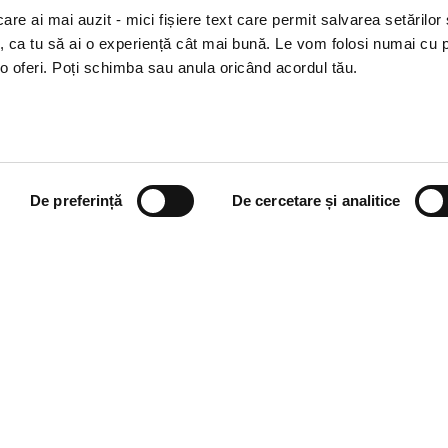
re ai mai auzit - mici fișiere text care permit salvarea setărilor 
te, ca tu să ai o experiență cât mai bună. Le vom folosi numai cu
o oferi. Poți schimba sau anula oricând acordul tău.
ial Media
Descarcă app-ul
ebook
Android
kedIn
iOS
De preferință
De cercetare și analitice
tagram
Huawei
Tok