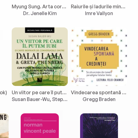
Myung Sung. Arta coreeană a meditației vii
Raiurile și Iadurile minții. Volumul 1: Cunoașterea
Dr. Jenelle Kim
Imre Vallyon
ok)
Un viitor pe care îl putem iubi. O carte inspirată de conversațiile dintre Dalai Lama & Greta Thunberg. Cum putem inversa criza climatică folosindu-ne puterea inimii și a minții
Vindecarea spontană a credinței
Susan Bauer-Wu, Stephanie Higgs
Gregg Braden