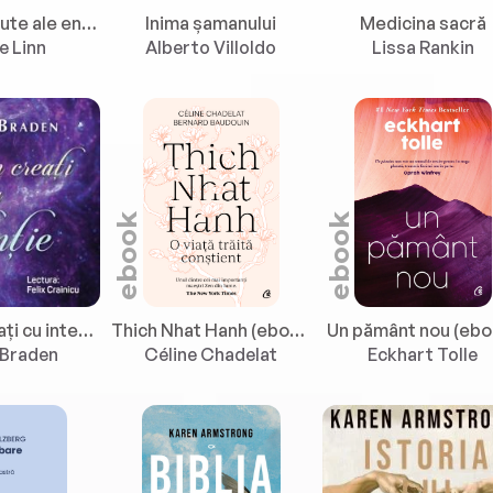
Firele nevăzute ale energiei
Inima șamanului
Medicina sacră
e Linn
Alberto Villoldo
Lissa Rankin
ebook
ebook
Suntem creați cu intenție
Thich Nhat Hanh (ebook)
Un pământ nou (ebo
Braden
Céline Chadelat
Eckhart Tolle