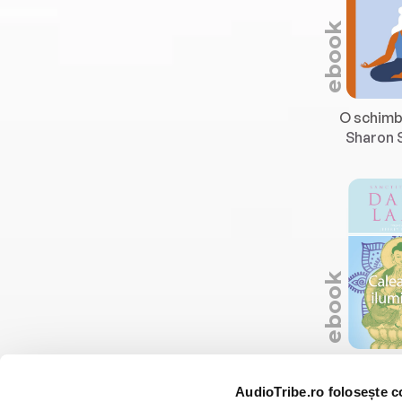
ebook
O schimb
Sharon 
ebook
Dalai
AudioTribe.ro folosește c