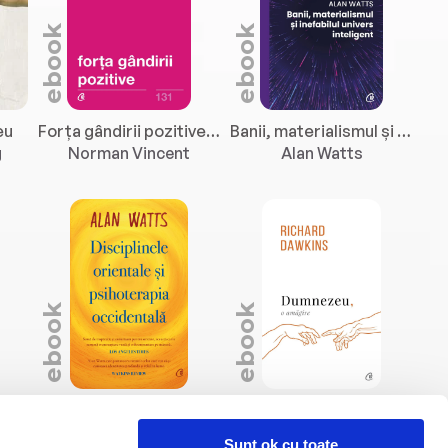
ebook
ebook
eu
Forța gândirii pozitive (ebook)
Banii, materialismul și inefabilul univers inteligent (ebook)
g
Norman Vincent
Alan Watts
ebook
ebook
Despre bunătatea inimii (ebook)
Disciplinele orientale și psihoterapia occidentală (ebook)
Dumnezeu, o amăgire (ebook)
Alan Watts
Richard Dawkins
Sunt ok cu toate