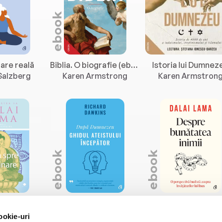
ebook
are reală
Biblia. O biografie (ebook)
Istoria lui Dumnez
Salzberg
Karen Armstrong
Karen Armstron
ebook
ebook
Calea spre iluminare, ediția a II-a (ebook)
După Dumnezeu (ebook)
 Lama
Richard Dawkins
Dalai Lama
ookie-uri