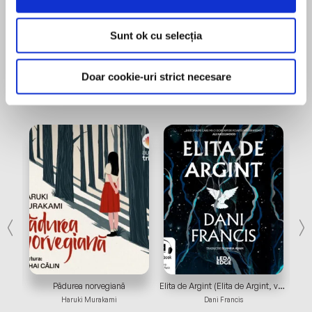
Sunt ok cu selecția
Recomandările noastre
Doar cookie-uri strict necesare
Bestsellers
Vezi mai multe
Dragonul roșu (Seria Hannibal Lecter #1)
Pădurea norvegiană
Elita de Argint (Elita de Argint, vol.1)
Haruki Murakami
Dani Francis