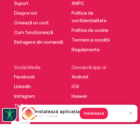
Suport
ANPC
Despre noi
Politica de
confidențialitate
Creează un cont
Politica de cookie
Cum funcționează
Termeni și condiții
Retragere din comandă
Regulamente
Social Media
Descarcă app-ul
Facebook
Android
LinkedIn
iOS
Instagram
Huawei
TikTok
Instalează aplicația
✕
Instalează
★ 4.7 · Gratuit