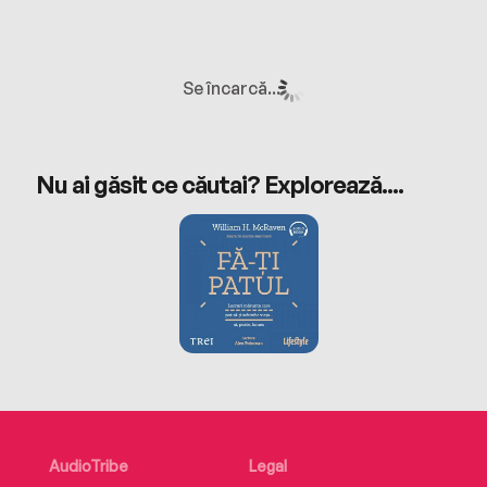
Se încarcă...
Nu ai găsit ce căutai? Explorează....
AudioTribe
Legal