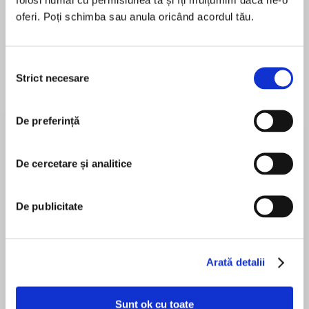
12 reguli de viata. Un...
Atomic Habits
oferi. Poți schimba sau anula oricând acordul tău.
Jordan Peterson
James Clear
Selecția
Strict necesare
consimțământului
De preferință
De cercetare și analitice
Rezervă
Shining
De publicitate
Prințul Harry
Stephen King
Arată detalii
Se încarcă...
Sunt ok cu toate