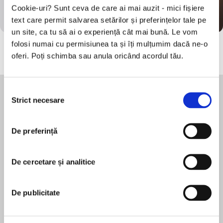
Cookie-uri? Sunt ceva de care ai mai auzit - mici fișiere
text care permit salvarea setărilor și preferințelor tale pe
un site, ca tu să ai o experiență cât mai bună. Le vom
folosi numai cu permisiunea ta și îți mulțumim dacă ne-o
oferi. Poți schimba sau anula oricând acordul tău.
Selecția
Strict necesare
consimțământului
Ascultă și citește nelimitat
De preferință
De cercetare și analitice
De publicitate
re
Dragonul roșu (Seria Hannibal Lecter #1)
Nuntașii
Thomas Harris
Alison Espach
Ar