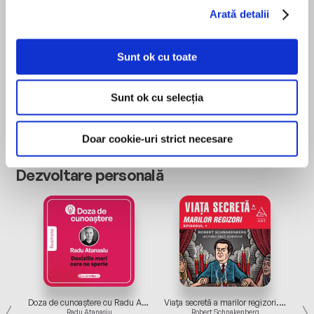
Arată detalii
Sunt ok cu toate
Sunt ok cu selecția
Fauritorul de lacrimi
Călugărul care și-a vândut Ferrari-ul
Erin Doom
Robin Sharma
Doar cookie-uri strict necesare
Dezvoltare personală
Cum să-ți păstrezi seninătatea când totul în jur se prăbușește
Doza de cunoaștere cu Radu Atanasiu. Episodul 1: Deciziile mari care ne sperie
Viaţa secretă a marilor regizori. Episodul 1
Radu Atanasiu
Robert Schnakenberg