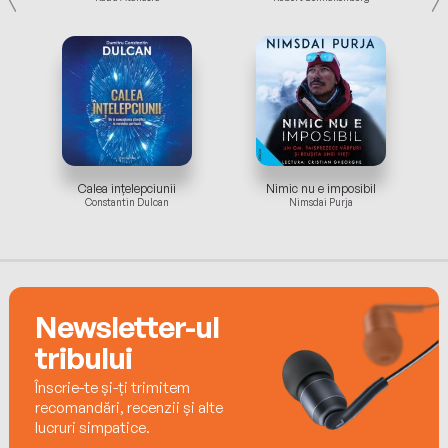
Știința succesului. Prelegerile originale ale lui Napoleon Hill
Calea ințelepciunii
Nimic nu e imposibil
Constantin Dulcan
Nimsdai Purja
Newsletter-ul
tribului
Înscrie-te și-ți trimitem
recomandări, recenzii și alte
lucruri simpatice.