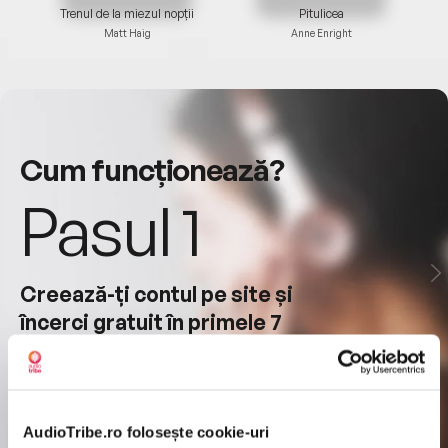
Trenul de la miezul nopții
Pitulicea
Dan
Matt Haig
Anne Enright
Cum funcționează?
Pasul 1
Creează-ți contul pe site și
încerci gratuit în primele 7
zile.
Întrerupe oricând în acest timp, fără
niciun cost.
AudioTribe.ro folosește cookie-uri