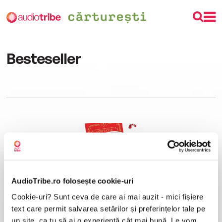
Besteseller
AudioTribe.ro folosește cookie-uri
Cookie-uri? Sunt ceva de care ai mai auzit - mici fișiere
Crima de la conacul Remy
Holly Jackson
text care permit salvarea setărilor și preferințelor tale pe
un site, ca tu să ai o experiență cât mai bună. Le vom