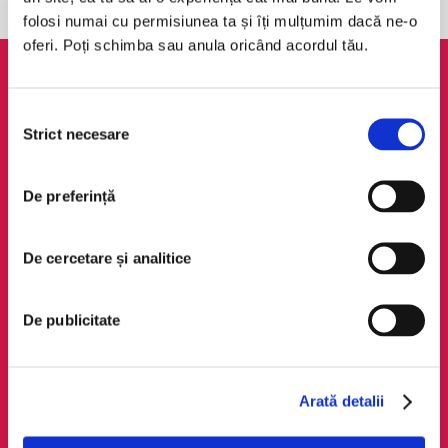
folosi numai cu permisiunea ta și îți mulțumim dacă ne-o
oferi. Poți schimba sau anula oricând acordul tău.
AudioTribe
Legal
Selecția
Suport
ANPC
Strict necesare
consimțământului
Despre noi
Politica de
confidențialitate
Creează un cont
De preferință
Politica de cookie
Cum funcționează
Termeni și condiții
Retragere din comandă
De cercetare și analitice
Regulamente
De publicitate
Social Media
Descarcă app-ul
Facebook
Android
LinkedIn
iOS
Arată detalii
Instagram
Huawei
TikTok