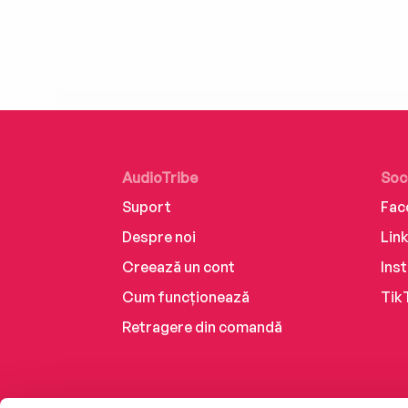
AudioTribe
Soc
Suport
Fac
Despre noi
Lin
Creează un cont
Ins
Cum funcționează
Tik
Retragere din comandă