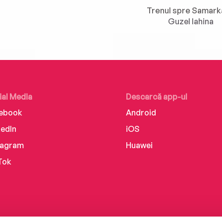
Trenul spre Samar
Guzel Iahina
ial Media
Descarcă app-ul
ebook
Android
kedIn
iOS
tagram
Huawei
Tok