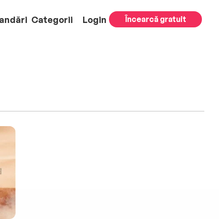
andări
Categorii
Login
Încearcă gratuit