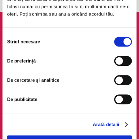
folosi numai cu permisiunea ta și îți mulțumim dacă ne-o
oferi. Poți schimba sau anula oricând acordul tău.
AudioTribe
Legal
Selecția
Suport
ANPC
Strict necesare
consimțământului
Despre noi
Politica de
confidențialitate
Creează un cont
De preferință
Politica de cookie
Cum funcționează
Termeni și condiții
Retragere din comandă
De cercetare și analitice
Regulamente
De publicitate
Social Media
Descarcă app-ul
Facebook
Android
LinkedIn
iOS
Arată detalii
Instagram
Huawei
TikTok