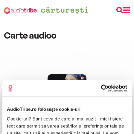
Carte audioo
AudioTribe.ro folosește cookie-uri
Cookie-uri? Sunt ceva de care ai mai auzit - mici fișiere
Fata cu cercel de perlă
Tracy Chevalier
text care permit salvarea setărilor și preferințelor tale pe
un site, ca tu să ai o experiență cât mai bună. Le vom