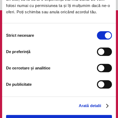
folosi numai cu permisiunea ta și îți mulțumim dacă ne-o
oferi. Poți schimba sau anula oricând acordul tău.
AudioTribe
Legal
Selecția
Suport
ANPC
Strict necesare
consimțământului
Despre noi
Politica de
confidențialitate
Creează un cont
De preferință
Politica de cookie
Cum funcționează
Termeni și condiții
Retragere din comandă
De cercetare și analitice
Regulamente
De publicitate
Social Media
Descarcă app-ul
Facebook
Android
LinkedIn
iOS
Arată detalii
Instagram
Huawei
TikTok