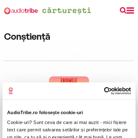
Conștiență
AudioTribe.ro folosește cookie-uri
Cookie-uri? Sunt ceva de care ai mai auzit - mici fișiere
Enigmele conștienței
Enrico Facco
text care permit salvarea setărilor și preferințelor tale pe
un site, ca tu să ai o experiență cât mai bună. Le vom