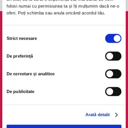
folosi numai cu permisiunea ta și îți mulțumim dacă ne-o
oferi. Poți schimba sau anula oricând acordul tău.
AudioTribe
Legal
Selecția
Suport
ANPC
Strict necesare
consimțământului
Despre noi
Politica de
confidențialitate
Creează un cont
De preferință
Politica de cookie
Cum funcționează
Termeni și condiții
Retragere din comandă
De cercetare și analitice
Regulamente
De publicitate
Social Media
Descarcă app-ul
Facebook
Android
LinkedIn
iOS
Arată detalii
Instagram
Huawei
TikTok