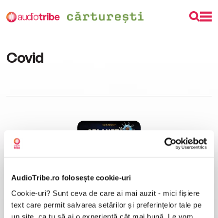
Covid
AudioTribe.ro folosește cookie-uri
Cookie-uri? Sunt ceva de care ai mai auzit - mici fișiere
O planetă plină de viruși
Carl Zimmer
text care permit salvarea setărilor și preferințelor tale pe
un site, ca tu să ai o experiență cât mai bună. Le vom