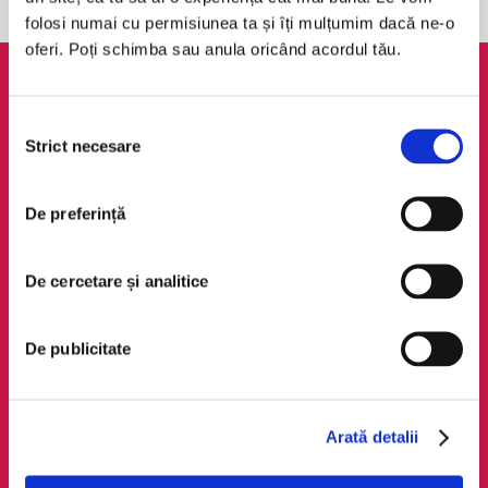
folosi numai cu permisiunea ta și îți mulțumim dacă ne-o
oferi. Poți schimba sau anula oricând acordul tău.
AudioTribe
Legal
Selecția
Suport
ANPC
Strict necesare
consimțământului
Despre noi
Politica de
confidențialitate
Creează un cont
De preferință
Politica de cookie
Cum funcționează
Termeni și condiții
Retragere din comandă
De cercetare și analitice
Regulamente
De publicitate
Social Media
Descarcă app-ul
Facebook
Android
LinkedIn
iOS
Arată detalii
Instagram
Huawei
TikTok