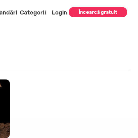
andări
Categorii
Login
Încearcă gratuit