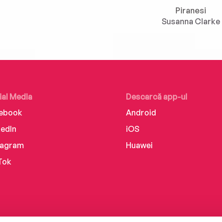
Piranesi
Susanna Clarke
ial Media
Descarcă app-ul
ebook
Android
kedIn
iOS
tagram
Huawei
Tok