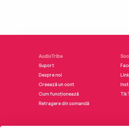
AudioTribe
Soc
Suport
Fac
Despre noi
Lin
Creează un cont
Ins
Cum funcționează
Tik
Retragere din comandă