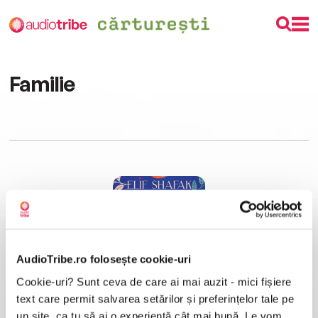
Familie
AudioTribe.ro folosește cookie-uri
Cookie-uri? Sunt ceva de care ai mai auzit - mici fișiere
Bastarda Istanbulului
Elif Shafak
text care permit salvarea setărilor și preferințelor tale pe
un site, ca tu să ai o experiență cât mai bună. Le vom