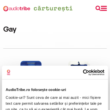
Gay
ebook
ebook
AudioTribe.ro folosește cookie-uri
Cookie-uri? Sunt ceva de care ai mai auzit - mici fișiere
Amândoi mor la sfârșit (ebook)
Primul care moare la sfârșit (ebook)
Adam Silvera
Adam Silvera
text care permit salvarea setărilor și preferințelor tale pe
un site, ca tu să ai o experiență cât mai bună. Le vom