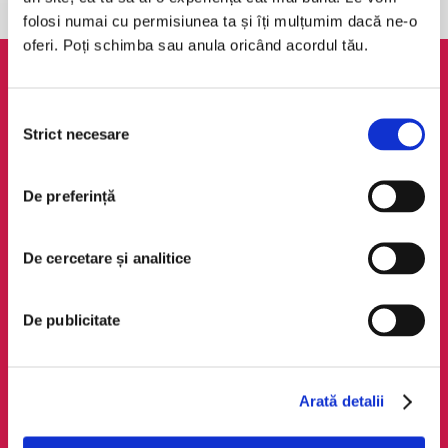
folosi numai cu permisiunea ta și îți mulțumim dacă ne-o
oferi. Poți schimba sau anula oricând acordul tău.
AudioTribe
Legal
Selecția
Suport
ANPC
Strict necesare
consimțământului
Despre noi
Politica de
confidențialitate
Creează un cont
De preferință
Politica de cookie
Cum funcționează
Termeni și condiții
Retragere din comandă
De cercetare și analitice
Regulamente
De publicitate
Social Media
Descarcă app-ul
Facebook
Android
LinkedIn
iOS
Arată detalii
Instagram
Huawei
TikTok