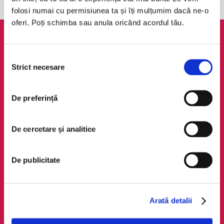
folosi numai cu permisiunea ta și îți mulțumim dacă ne-o
oferi. Poți schimba sau anula oricând acordul tău.
AudioTribe
Legal
Selecția
Suport
ANPC
Strict necesare
consimțământului
Despre noi
Politica de
confidențialitate
Creează un cont
De preferință
Politica de cookie
Cum funcționează
Termeni și condiții
Retragere din comandă
De cercetare și analitice
Regulamente
De publicitate
Social Media
Descarcă app-ul
Facebook
Android
LinkedIn
iOS
Arată detalii
Instagram
Huawei
TikTok