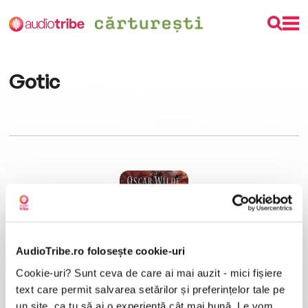
Gotic
AudioTribe.ro folosește cookie-uri
Cookie-uri? Sunt ceva de care ai mai auzit - mici fișiere
The Picture of Dorian Gray
Oscar Wilde
text care permit salvarea setărilor și preferințelor tale pe
un site, ca tu să ai o experiență cât mai bună. Le vom