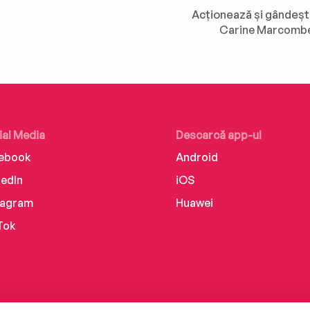
Carine Marcomb
ial Media
Descarcă app-ul
ebook
Android
kedIn
iOS
tagram
Huawei
Tok