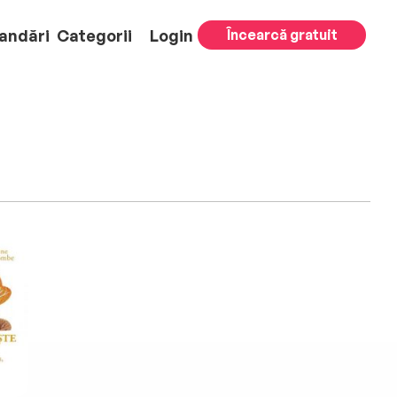
andări
Categorii
Login
Încearcă gratuit