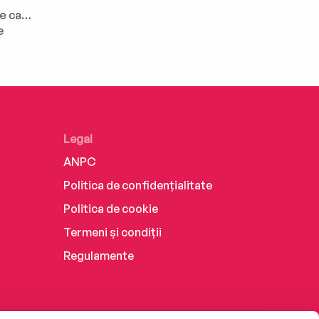
Acționează și gândește ca un copac. Răbdător, rezilient, binevoitor, simplu, solidar, carismatic...
e
Legal
ANPC
Politica de confidențialitate
Politica de cookie
Termeni și condiții
Regulamente