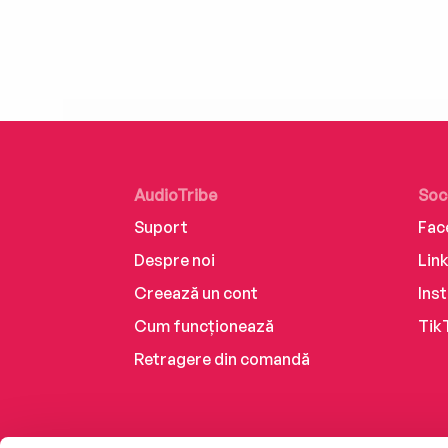
AudioTribe
Soc
Suport
Fac
Despre noi
Lin
Creează un cont
Ins
Cum funcționează
Tik
Retragere din comandă