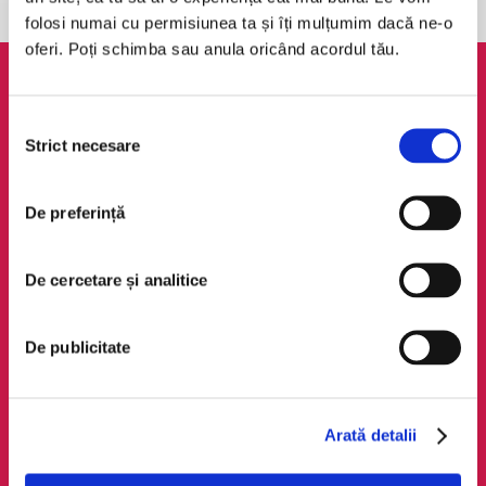
folosi numai cu permisiunea ta și îți mulțumim dacă ne-o
oferi. Poți schimba sau anula oricând acordul tău.
AudioTribe
Legal
Selecția
Suport
ANPC
Strict necesare
consimțământului
Despre noi
Politica de
confidențialitate
Creează un cont
De preferință
Politica de cookie
Cum funcționează
Termeni și condiții
Retragere din comandă
De cercetare și analitice
Regulamente
De publicitate
Social Media
Descarcă app-ul
Facebook
Android
LinkedIn
iOS
Arată detalii
Instagram
Huawei
TikTok