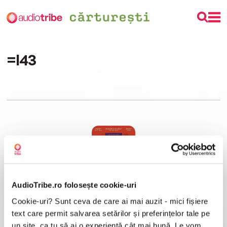
=I43
ebook
AudioTribe.ro folosește cookie-uri
Cookie-uri? Sunt ceva de care ai mai auzit - mici fișiere
Familia Radley (ebook)
Matt Haig
text care permit salvarea setărilor și preferințelor tale pe
un site, ca tu să ai o experiență cât mai bună. Le vom