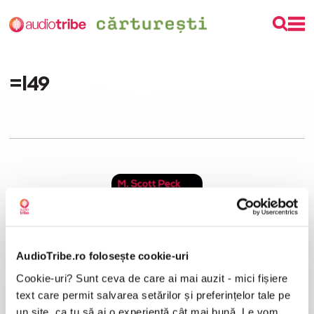
=I49
AudioTribe.ro folosește cookie-uri
Cookie-uri? Sunt ceva de care ai mai auzit - mici fișiere
Psihologia minciunii. Speranța de a vindeca răul uman
M. Scott Peck
text care permit salvarea setărilor și preferințelor tale pe
un site, ca tu să ai o experiență cât mai bună. Le vom