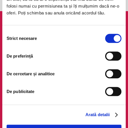
folosi numai cu permisiunea ta și îți mulțumim dacă ne-o
oferi. Poți schimba sau anula oricând acordul tău.
AudioTribe
Legal
Selecția
Suport
ANPC
Strict necesare
consimțământului
Despre noi
Politica de
confidențialitate
Creează un cont
De preferință
Politica de cookie
Cum funcționează
Termeni și condiții
Retragere din comandă
De cercetare și analitice
Regulamente
De publicitate
Social Media
Descarcă app-ul
Facebook
Android
LinkedIn
iOS
Arată detalii
Instagram
Huawei
TikTok