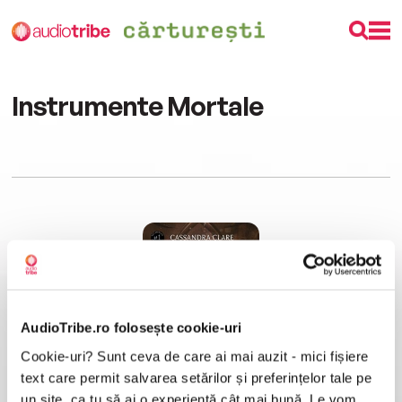
Instrumente Mortale
AudioTribe.ro folosește cookie-uri
Cookie-uri? Sunt ceva de care ai mai auzit - mici fișiere
Orașul Oaselor (seria „Instrumente Mortale”, vol. 1)
Cassandra Clare
text care permit salvarea setărilor și preferințelor tale pe
un site, ca tu să ai o experiență cât mai bună. Le vom