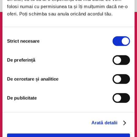
folosi numai cu permisiunea ta și îți mulțumim dacă ne-o
oferi. Poți schimba sau anula oricând acordul tău.
AudioTribe
Legal
Selecția
Suport
ANPC
Strict necesare
consimțământului
Despre noi
Politica de
confidențialitate
Creează un cont
De preferință
Politica de cookie
Cum funcționează
Termeni și condiții
Retragere din comandă
De cercetare și analitice
Regulamente
De publicitate
Social Media
Descarcă app-ul
Facebook
Android
LinkedIn
iOS
Arată detalii
Instagram
Huawei
TikTok