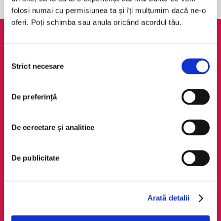
folosi numai cu permisiunea ta și îți mulțumim dacă ne-o
oferi. Poți schimba sau anula oricând acordul tău.
AudioTribe
Legal
Selecția
Suport
ANPC
Strict necesare
consimțământului
Despre noi
Politica de
confidențialitate
Creează un cont
De preferință
Politica de cookie
Cum funcționează
Termeni și condiții
Retragere din comandă
De cercetare și analitice
Regulamente
De publicitate
Social Media
Descarcă app-ul
Facebook
Android
LinkedIn
iOS
Arată detalii
Instagram
Huawei
TikTok