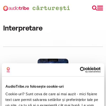
Interpretare
AudioTribe.ro folosește cookie-uri
Cookie-uri? Sunt ceva de care ai mai auzit - mici fișiere
Luna din fântână. Povești înțelepte pentru o transformare profundă a vieții
Erica Helm Meade
text care permit salvarea setărilor și preferințelor tale pe
un site, ca tu să ai o experiență cât mai bună. Le vom