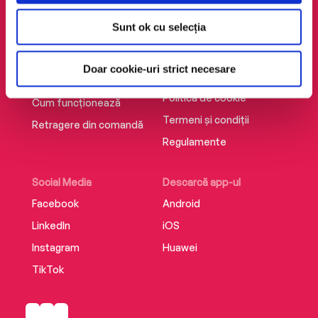
AudioTribe
Legal
Sunt ok cu selecția
Suport
ANPC
Despre noi
Politica de
Doar cookie-uri strict necesare
confidențialitate
Creează un cont
Politica de cookie
Cum funcționează
Termeni și condiții
Retragere din comandă
Regulamente
Social Media
Descarcă app-ul
Facebook
Android
LinkedIn
iOS
Instagram
Huawei
TikTok