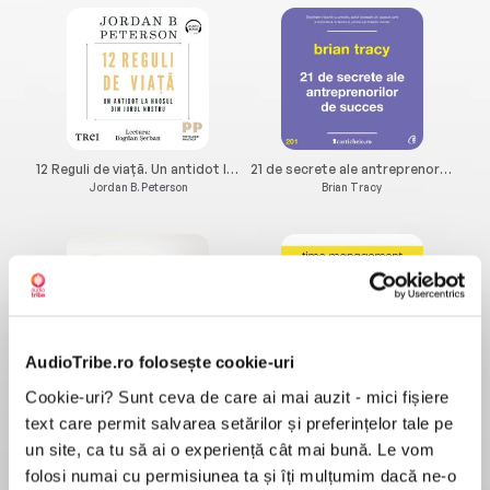
12 Reguli de viață. Un antidot la haosul din jurul nostru
21 de secrete ale antreprenorilor de succes
Jordan B. Peterson
Brian Tracy
AudioTribe.ro folosește cookie-uri
Cookie-uri? Sunt ceva de care ai mai auzit - mici fișiere
24 de Ore. Schimbă pentru totdeauna felul în care lucrezi
3 Obiceiuri Bune ale Persoanelor Eficace
Florin Roșoga
Florin Roșoga
text care permit salvarea setărilor și preferințelor tale pe
un site, ca tu să ai o experiență cât mai bună. Le vom
folosi numai cu permisiunea ta și îți mulțumim dacă ne-o