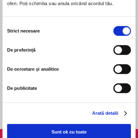
oferi. Poți schimba sau anula oricând acordul tău.
Selecția
Strict necesare
consimțământului
5 minute pe zi de cultură generală
Abilități de comunicare
Delphine Gaston-Sloan
Allan & Barbara Pease
De preferință
De cercetare și analitice
De publicitate
Alegerea. Acceptă cu bucurie posibilul
Alt timp nu am (Ediție prescurtată)
Dr. Edith Eva Eger
Seneca Lucius Annaeus
Arată detalii
Sunt ok cu toate