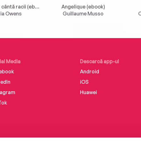
Acolo unde cântă racii (ebook)
Angelique (ebook)
lia Owens
Guillaume Musso
C
ial Media
Descarcă app-ul
ebook
Android
kedIn
iOS
tagram
Huawei
Tok