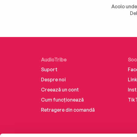
De
AudioTribe
Soc
Suport
Fac
Despre noi
Lin
Creează un cont
Ins
Cum funcționează
Tik
Retragere din comandă