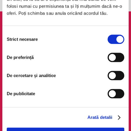
folosi numai cu permisiunea ta și îți mulțumim dacă ne-o
oferi. Poți schimba sau anula oricând acordul tău.
AudioTribe
Legal
Selecția
Suport
ANPC
Strict necesare
consimțământului
Despre noi
Politica de
confidențialitate
Creează un cont
De preferință
Politica de cookie
Cum funcționează
Termeni și condiții
Retragere din comandă
De cercetare și analitice
Regulamente
De publicitate
Social Media
Descarcă app-ul
Facebook
Android
LinkedIn
iOS
Arată detalii
Instagram
Huawei
TikTok