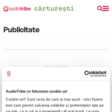
Publicitate
AudioTribe.ro folosește cookie-uri
Cookie-uri? Sunt ceva de care ai mai auzit - mici fișiere
The Tipping Point
Malcolm Gladwell
text care permit salvarea setărilor și preferințelor tale pe
un site, ca tu să ai o experiență cât mai bună. Le vom