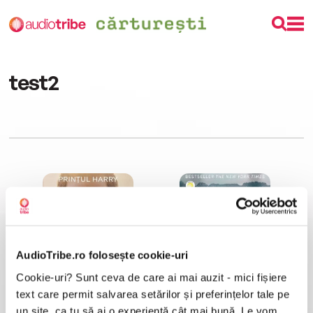
test2
AudioTribe.ro folosește cookie-uri
Cookie-uri? Sunt ceva de care ai mai auzit - mici fișiere
Rezervă
Sanatoriul
Prințul Harry
Sarah Pearse
text care permit salvarea setărilor și preferințelor tale pe
un site, ca tu să ai o experiență cât mai bună. Le vom