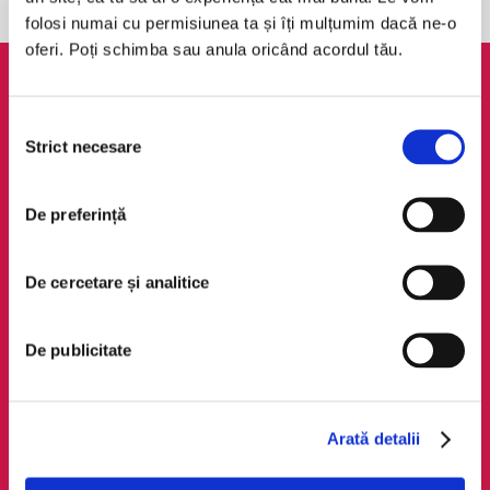
folosi numai cu permisiunea ta și îți mulțumim dacă ne-o
oferi. Poți schimba sau anula oricând acordul tău.
AudioTribe
Legal
Selecția
Suport
ANPC
Strict necesare
consimțământului
Despre noi
Politica de
confidențialitate
Creează un cont
De preferință
Politica de cookie
Cum funcționează
Termeni și condiții
Retragere din comandă
De cercetare și analitice
Regulamente
De publicitate
Social Media
Descarcă app-ul
Facebook
Android
LinkedIn
iOS
Arată detalii
Instagram
Huawei
TikTok