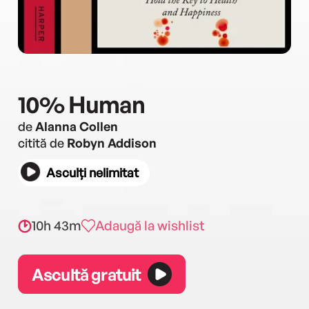
10% Human
de
Alanna Collen
citită de
Robyn Addison
Asculți nelimitat
10h 43m
Adaugă la wishlist
Ascultă gratuit