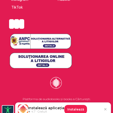
TikTok
Platforma de audiobooks și books a Cărturești.
Instalează aplicația
✕
Instalează
©2026 Nemo EPG SRL. Toate drepturile rezervate.
★ 4.7 · Gratuit