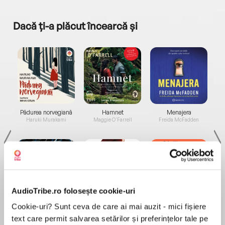
Dacă ți-a plăcut încearcă și
a...
Pădurea norvegiană
Hamnet
Menajera
I
Haruki Murakami
Maggie O'Farrell
Freida McFadden
AudioTribe.ro folosește cookie-uri
Elita de Argint (Elita
Diavolul se îmbracă de
Migdală
Cookie-uri? Sunt ceva de care ai mai auzit - mici fișiere
de...
la...
Dani Francis
Lauren Weisberger
Sohn Won-pyung
text care permit salvarea setărilor și preferințelor tale pe