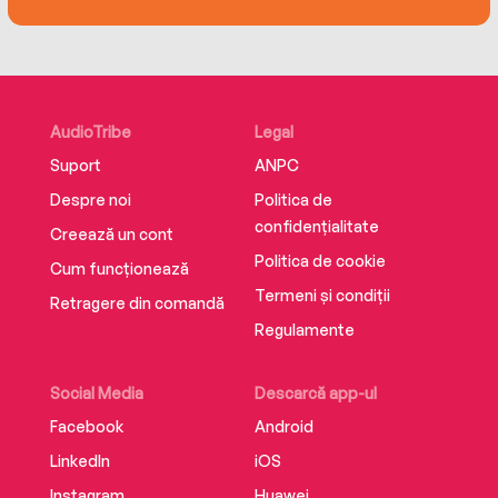
of diet, modern disease and medicine. The
good news is that unlike our human cells, we
can change our microbes for the better and this
book shows you how. A revelatory and
indispensable guide: life – and your body – will
AudioTribe
Legal
never seem the same again.
Suport
ANPC
Despre noi
Politica de
confidențialitate
Creează un cont
Politica de cookie
Cum funcționează
Termeni și condiții
Retragere din comandă
Regulamente
Social Media
Descarcă app-ul
Facebook
Android
LinkedIn
iOS
Instagram
Huawei