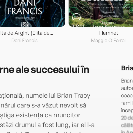
lita de Argint (Elita de...
Hamnet
Dani Francis
Maggie O'Farrell
rne ale succesului în
Bri
Brian
autor
vațională, numele lui Brian Tracy
coach
famil
nărul care s-a văzut nevoit să
înce
âștiga existența ca muncitor
20 de
tăzi drumul a fost lung, iar el l-a
călăt
în An