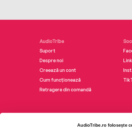
AudioTribe
Soc
Suport
Fac
Despre noi
Lin
Creează un cont
Ins
Cum funcționează
Tik
Retragere din comandă
AudioTribe.ro folosește c