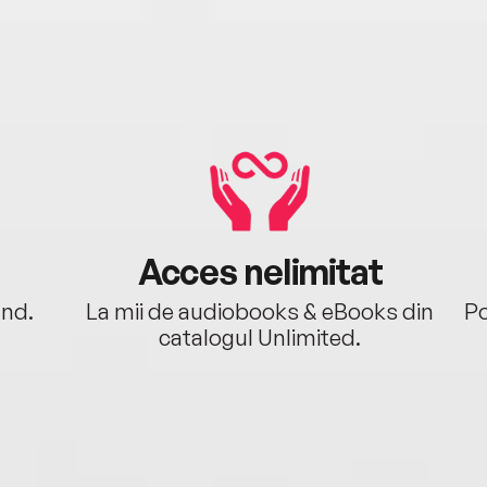
viaţă
Acces nelimitat
ând.
La mii de audiobooks & eBooks din
Po
catalogul Unlimited.