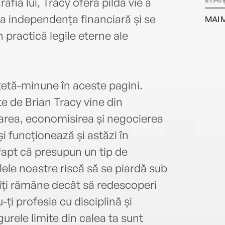
afia lui, Tracy oferă pilda vie a
India
iga independența financiară și se
MAI 
încep
 practică legile eterne ale
comer
vânză
milio
înscr
ețetă-minune în aceste pagini.
o dip
admin
te de Brian Tracy vine din
Colum
icarea, economisirea și negocierea
profe
i funcționează și astăzi în
compa
să-ş
fapt că presupun un tip de
perso
lele noastre riscă să se piardă sub
semin
u îți rămâne decât să redescoperi
sale 
aprec
i profesia cu disciplină și
publi
urele limite din calea ta sunt
aprox