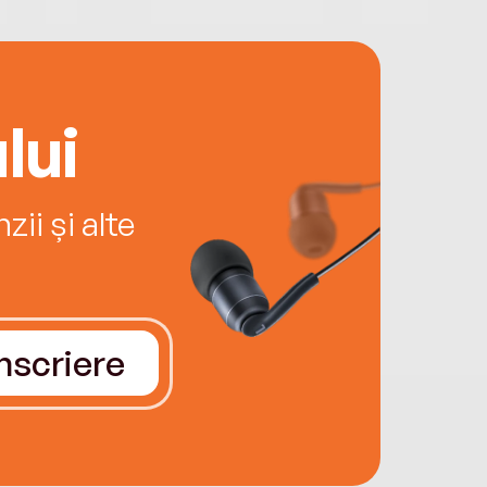
lui
ii și alte
Înscriere