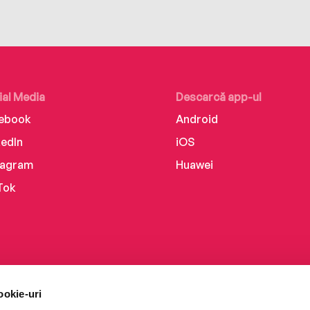
ial Media
Descarcă app-ul
ebook
Android
kedIn
iOS
tagram
Huawei
Tok
ookie-uri