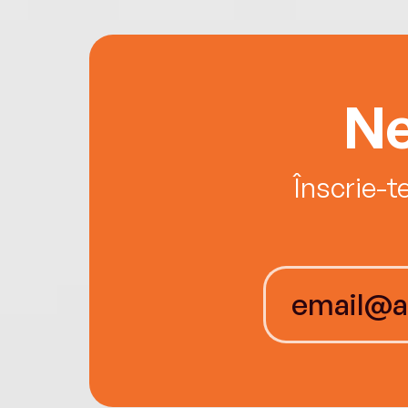
Ne
Înscrie-t