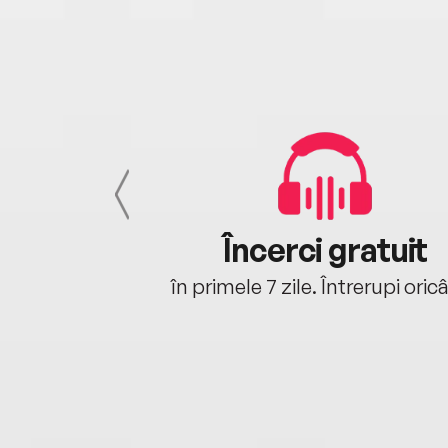
cu tine
Încerci gratuit
oriunde ești.
în primele 7 zile. Întrerupi oric