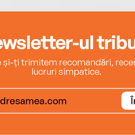
wsletter-ul tribu
e și-ți trimitem recomandări, recenz
lucruri simpatice.