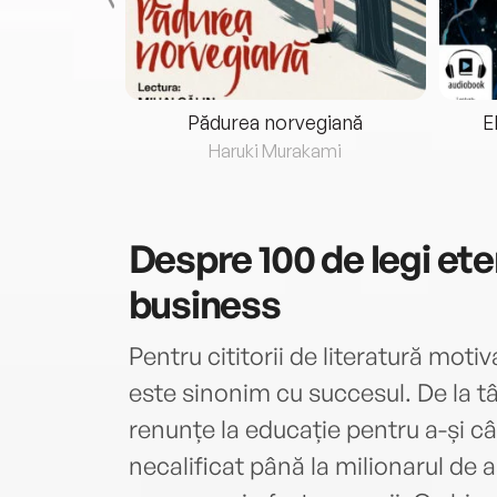
eria...
Pădurea norvegiană
E
ris
Haruki Murakami
Despre
100 de legi ete
business
Pentru cititorii de literatură moti
este sinonim cu succesul. De la tâ
renunțe la educație pentru a-și c
necalificat până la milionarul de as