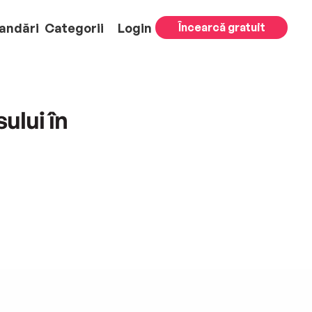
andări
Categorii
Login
Încearcă gratuit
ului în