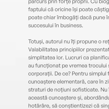
parcurs prin forțe proprii. Cu biogr
faptului că oricine își poate câșt
poate chiar îmbogăți dacă pune în
succesului în business.
Totuși, autorul nu îți propune o r
Valabilitatea principiilor prezenta
simplitatea lor. Lucruri ca planif
au funcționat pe vremea trocului ș
corporații. De ce? Pentru simplul 
cunoaștere elementară, care în zi
straturi de noțiuni sofisticate. N
această cunoaștere și, abordându-ț
hotărâre, să conștientizezi că sing