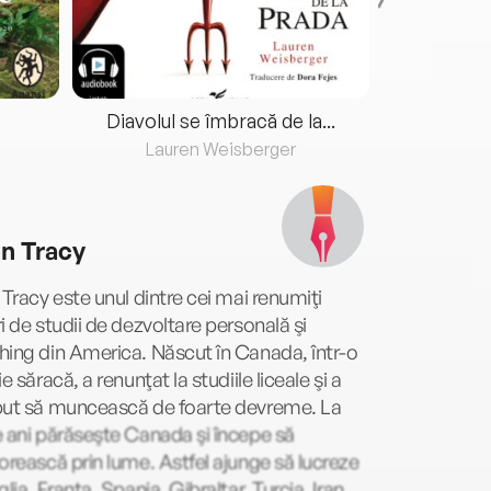
Diavolul se îmbracă de la...
Lauren Weisberger
Fre
an Tracy
 Tracy este unul dintre cei mai renumiţi
i de studii de dezvoltare personală şi
ing din America. Născut în Canada, într-o
ie săracă, a renunţat la studiile liceale şi a
put să muncească de foarte devreme. La
 ani părăseşte Canada şi începe să
orească prin lume. Astfel ajunge să lucreze
glia, Franţa, Spania, Gibraltar, Turcia, Iran,