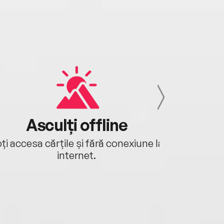
 împlinită.
Asculți offline
Aj
ți accesa cărțile și fără conexiune la
Ascultă a
internet.