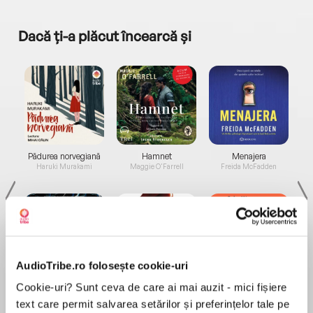
Dacă ți-a plăcut încearcă și
a...
Pădurea norvegiană
Hamnet
Menajera
I
Haruki Murakami
Maggie O'Farrell
Freida McFadden
AudioTribe.ro folosește cookie-uri
Elita de Argint (Elita
Diavolul se îmbracă de
Migdală
Cookie-uri? Sunt ceva de care ai mai auzit - mici fișiere
de...
la...
Dani Francis
Lauren Weisberger
Sohn Won-pyung
text care permit salvarea setărilor și preferințelor tale pe