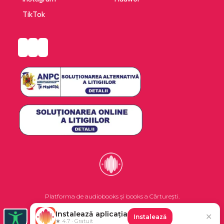
TikTok
Platforma de audiobooks și books a Cărturești.
Instalează aplicația
✕
Instalează
©2026 Nemo EPG SRL. Toate drepturile rezervate.
★ 4.7 · Gratuit