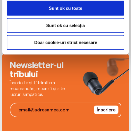
to the new king and subsequent ancestor to the
Sunt ok cu toate
Plantagenets and Tudors.
Love history? Know your stuff with History in an
Sunt ok cu selecția
Hour…
Doar cookie-uri strict necesare
Newsletter-ul
tribului
Înscrie-te și-ți trimitem
recomandări, recenzii și alte
lucruri simpatice.
Înscriere