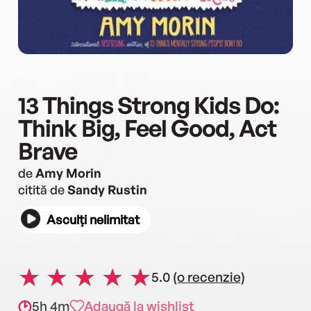
13 Things Strong Kids Do:
Think Big, Feel Good, Act
Brave
de
Amy Morin
citită de
Sandy Rustin
Asculți nelimitat
5.0
(o recenzie)
5h 4m
Adaugă la wishlist