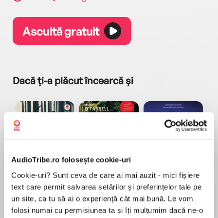
Ascultă gratuit
Dacă ți-a plăcut încearcă și
AudioTribe.ro folosește cookie-uri
a...
Pădurea norvegiană
Hamnet
Menajera
I
Haruki Murakami
Maggie O'Farrell
Freida McFadden
Cookie-uri? Sunt ceva de care ai mai auzit - mici fișiere
text care permit salvarea setărilor și preferințelor tale pe
un site, ca tu să ai o experiență cât mai bună. Le vom
folosi numai cu permisiunea ta și îți mulțumim dacă ne-o