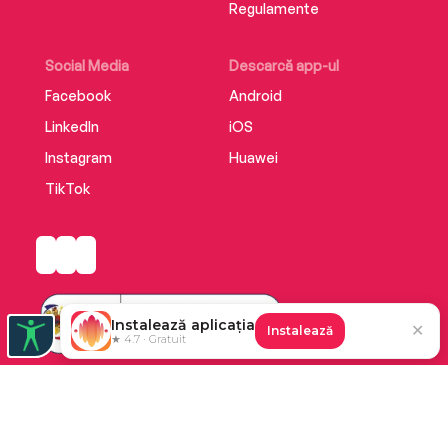
Regulamente
Social Media
Descarcă app-ul
Facebook
Android
LinkedIn
iOS
Instagram
Huawei
TikTok
Instalează aplicația
✕
Instalează
★ 4.7 · Gratuit