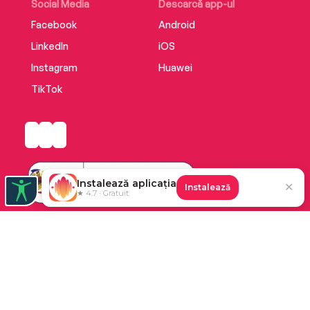
Social Media
Descarcă app-ul
Facebook
Android
LinkedIn
iOS
Instagram
Huawei
TikTok
Instalează aplicația
✕
Instalează
★ 4.7 · Gratuit