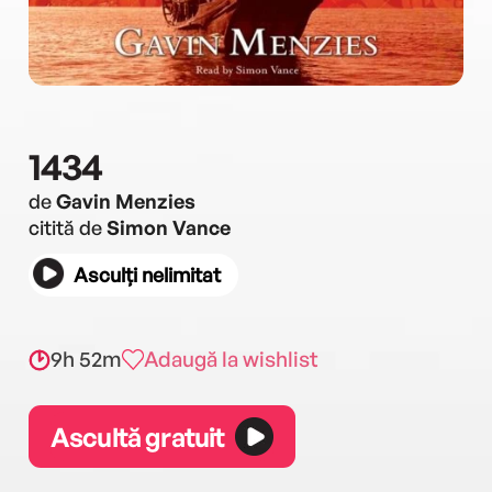
1434
de
Gavin Menzies
citită de
Simon Vance
Asculți nelimitat
9h 52m
Adaugă la wishlist
Ascultă gratuit