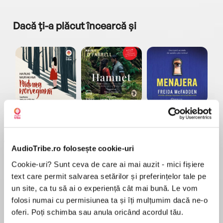
Dacă ți-a plăcut încearcă și
a...
Pădurea norvegiană
Hamnet
Menajera
I
Haruki Murakami
Maggie O'Farrell
Freida McFadden
AudioTribe.ro folosește cookie-uri
Cookie-uri? Sunt ceva de care ai mai auzit - mici fișiere
text care permit salvarea setărilor și preferințelor tale pe
un site, ca tu să ai o experiență cât mai bună. Le vom
folosi numai cu permisiunea ta și îți mulțumim dacă ne-o
Elita de Argint (Elita
Diavolul se îmbracă de
Migdală
de...
la...
Dani Francis
Lauren Weisberger
Sohn Won-pyung
oferi. Poți schimba sau anula oricând acordul tău.