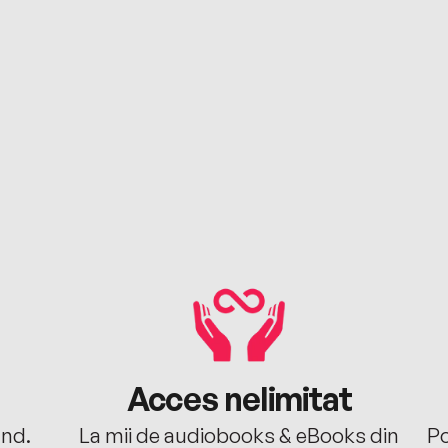
Acces nelimitat
ând.
La mii de audiobooks & eBooks din
Po