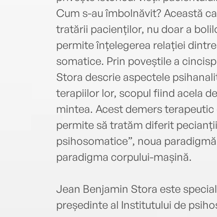
Cum s-au îmbolnăvit? Această ca
tratării pacienților, nu doar a bol
permite înțelegerea relației dintre
somatice. Prin poveștile a cincis
Stora descrie aspectele psihanalit
terapiilor lor, scopul fiind acela d
mintea. Acest demers terapeutic
permite să tratăm diferit pecianții 
psihosomatice”, noua paradigmă a 
paradigma corpului-mașină.
Jean Benjamin Stora este speciali
președinte al Institutului de psi