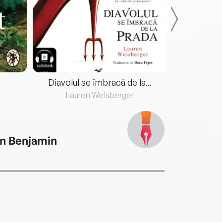
Diavolul se îmbracă de la...
Lauren Weisberger
Fre
n Benjamin