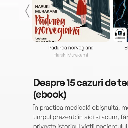
eria...
Pădurea norvegiană
E
ris
Haruki Murakami
Despre
15 cazuri de 
(ebook)
În practica medicală obișnuită, med
timpul prezent: în aici și acum, fă
privește istoricul vieții pacientulu