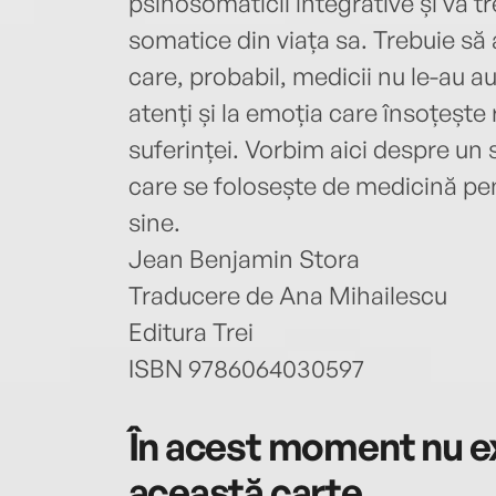
psihosomaticii integrative și va tr
somatice din viața sa. Trebuie să
care, probabil, medicii nu le-au au
atenți și la emoția care însoțește 
suferinței. Vorbim aici despre un 
care se folosește de medicină pe
sine.
Jean Benjamin Stora
Traducere de Ana Mihailescu
Editura Trei
ISBN 9786064030597
În acest moment nu ex
această carte