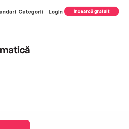
andări
Categorii
Login
Încearcă gratuit
omatică