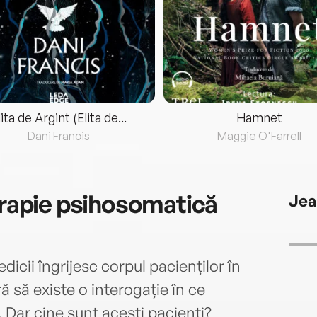
lita de Argint (Elita de...
Hamnet
Dani Francis
Maggie O'Farrell
terapie psihosomatică
Jea
icii îngrijesc corpul pacienților în
ră să existe o interogație în ce
i. Dar cine sunt acești pacienți?