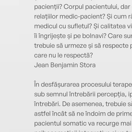
pacienții? Corpul pacientului, da
relațiilor medic-pacient? Și cum 
medicul cu sufletul? Și calitatea vi
îi îngrijește și pe bolnavi? Care s
trebuie să urmeze și să respecte p
care nu le respectă?
Jean Benjamin Stora
În desfășurarea procesului terape
sub semnul întrebării percepția,
întrebări. De asemenea, trebuie să f
astfel încât să ne îndoim de prim
pacientul somatic va recurge mai 