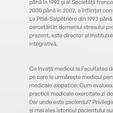
până în 1992 și al Societății fra
2000 până în 2002, a înființat co
La Pitié-Salpêtrière din 1993 pân
cercetări în domeniul stresului prof
prezent, este director al Institut
integrativă.
Ce învață medicul la Facultatea d
pe care le urmărește medicul pent
medicale alopatice: Cum evaluează 
practicii medicale exercitate zi 
Dar unde este pacientul? Privilegi
și mai ales istoricul pacientului s