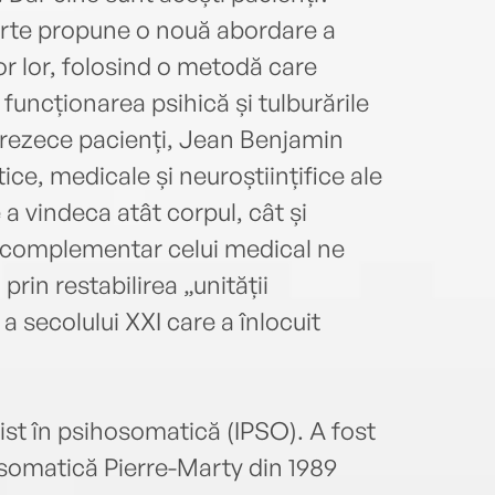
rte propune o nouă abordare a
ilor lor, folosind o metodă care
 funcționarea psihică și tulburările
prezece pacienți, Jean Benjamin
ice, medicale și neuroștiințifice ale
e a vindeca atât corpul, cât și
 complementar celui medical ne
prin restabilirea „unității
secolului XXI care a înlocuit
st în psihosomatică (IPSO). A fost
hosomatică Pierre-Marty din 1989