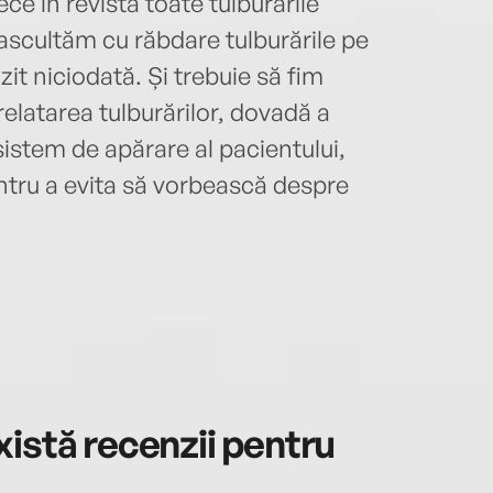
ece în revistă toate tulburările
 ascultăm cu răbdare tulburările pe
zit niciodată. Și trebuie să fim
relatarea tulburărilor, dovadă a
sistem de apărare al pacientului,
ntru a evita să vorbească despre
istă recenzii pentru