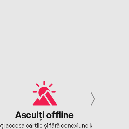
Asculți offline
Aj
ți accesa cărțile și fără conexiune la
Ascultă a