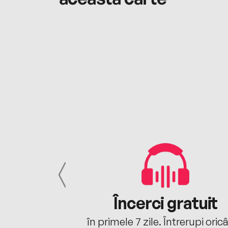
cu tine
Încerci gratuit
oriunde ești.
în primele 7 zile. Întrerupi oric