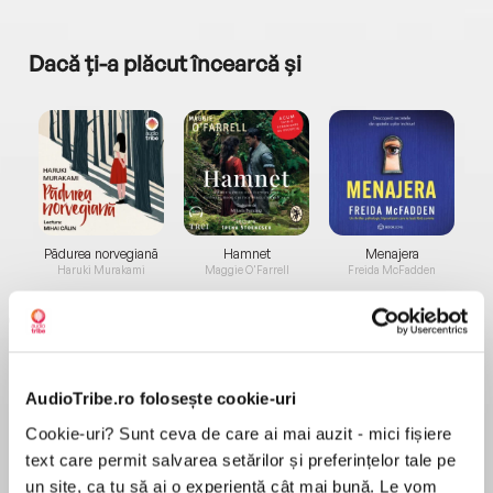
Dacă ți-a plăcut încearcă și
a...
Pădurea norvegiană
Hamnet
Menajera
I
Haruki Murakami
Maggie O'Farrell
Freida McFadden
AudioTribe.ro folosește cookie-uri
Cookie-uri? Sunt ceva de care ai mai auzit - mici fișiere
Elita de Argint (Elita
Diavolul se îmbracă de
Migdală
text care permit salvarea setărilor și preferințelor tale pe
de...
la...
Dani Francis
Lauren Weisberger
Sohn Won-pyung
un site, ca tu să ai o experiență cât mai bună. Le vom