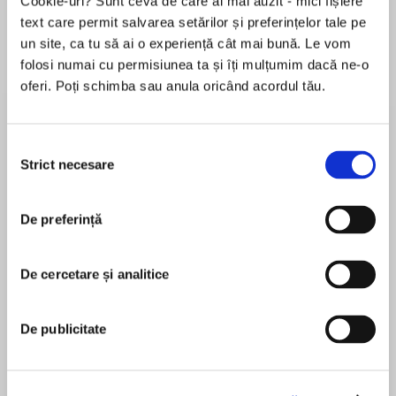
Cookie-uri? Sunt ceva de care ai mai auzit - mici fișiere
text care permit salvarea setărilor și preferințelor tale pe
un site, ca tu să ai o experiență cât mai bună. Le vom
folosi numai cu permisiunea ta și îți mulțumim dacă ne-o
Elita de Argint (Elita
Diavolul se îmbracă de
Migdală
de...
la...
Dani Francis
Lauren Weisberger
Sohn Won-pyung
oferi. Poți schimba sau anula oricând acordul tău.
Selecția
Strict necesare
consimțământului
Despre
carte
MERGEȚI O ZI ÎN SANDALELE UNUI ROMAN...
De preferință
CUM ERA OARE VIAȚA ÎNTR-UNUL DINTRE CELE
MAI PUTERNICE ȘI MAI PLINE DE VIAȚĂ ORAȘE
De cercetare și analitice
ALE LUMII ANTICE – UN ORAȘ CARE ERA DE
OPT ORI MAI DENS POPULAT DECÂT NEW
MAI MULT
YORKUL DIN ZILELE NOASTRE?
De publicitate
În acest moment nu există recenzii
pentru această carte
PE PARCURSUL UNEI ZILE, ÎNTÂLNIM 24 DE
ATENIENI DIN TOATE STRATURILE SOCIETĂȚII –