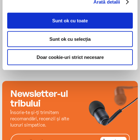
Arată detalii
DE LA UN SENATOR LA O SCLAVĂ, DE LA UN
GLADIATOR LA UN ASTROLOG, DE LA PAZNICI
Philip Matyszak
LA SPĂLĂTORESE – ȘI, PETRECÂND CÂTE O
Sunt ok cu toate
ORĂ ALĂTURI DE FIECARE ÎN PARTE,
DESCOPERIM DETALII FASCINANTE ALE VIEȚII
Sunt ok cu selecția
LOR ZILNICE.
Traducere de Gabriel Tudor
Editura Litera
Doar cookie-uri strict necesare
ISBN 9786303421841
Newsletter-ul
tribului
Înscrie-te și-ți trimitem
recomandări, recenzii și alte
lucruri simpatice.