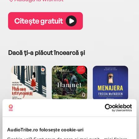
Citește gratuit
Dacă ți-a plăcut încearcă și
a...
Pădurea norvegiană
Hamnet
Menajera
I
Haruki Murakami
Maggie O'Farrell
Freida McFadden
AudioTribe.ro folosește cookie-uri