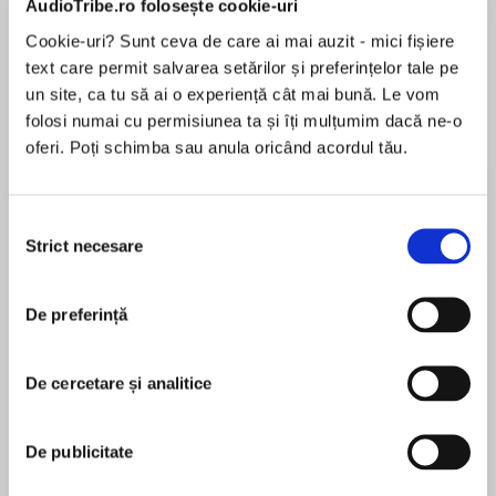
AudioTribe.ro folosește cookie-uri
Cookie-uri? Sunt ceva de care ai mai auzit - mici fișiere
Elita de Argint (Elita
Diavolul se îmbracă de
Migdală
text care permit salvarea setărilor și preferințelor tale pe
de...
la...
Dani Francis
Lauren Weisberger
Sohn Won-pyung
un site, ca tu să ai o experiență cât mai bună. Le vom
folosi numai cu permisiunea ta și îți mulțumim dacă ne-o
oferi. Poți schimba sau anula oricând acordul tău.
Despre
carte
Selecția
„8 reguli ale iubirii te conduce pas cu pas în
Strict necesare
consimțământului
căutarea iubirii pe măsură ce construiești o
bază mai întâi în tine, apoi în alții și în cele din
urmă în lume.“ JENNIFER LOPEZ
De preferință
MAI MULT
„Jay Shetty își călăuzește cititorii prin călătoria
De cercetare și analitice
În acest moment nu există recenzii
complicată a dragostei, surprinzând minunat
pentru această carte
imperfecțiunile alegerilor și provocărilor
noastre.“ ESTHER PEREL
De publicitate