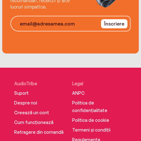
recomandări, recenzii și alte
înțelepciune despre dragoste și viață.“ SHAWN
lucruri simpatice.
MENDES
Traducere de Alexandru Cormos
Înscriere
Editura Litera
ISBN 9786063399305
AudioTribe
Legal
Suport
ANPC
Despre noi
Politica de
confidențialitate
Creează un cont
Politica de cookie
Cum funcționează
Termeni și condiții
Retragere din comandă
Regulamente