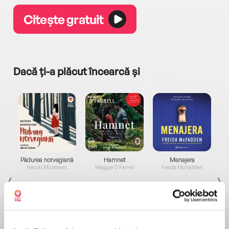
Citește gratuit
Dacă ți-a plăcut încearcă și
a...
Pădurea norvegiană
Hamnet
Menajera
I
Haruki Murakami
Maggie O'Farrell
Freida McFadden