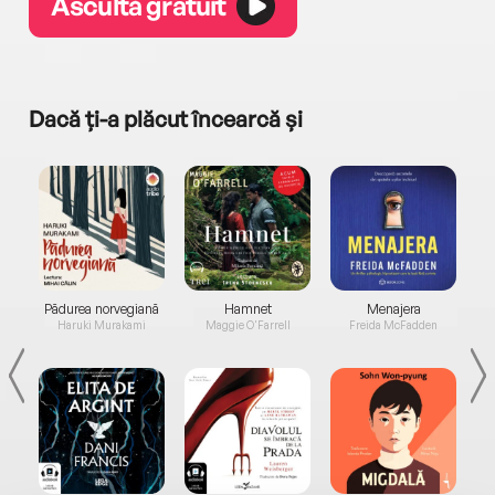
Ascultă gratuit
Dacă ți-a plăcut încearcă și
a...
Pădurea norvegiană
Hamnet
Menajera
I
Haruki Murakami
Maggie O'Farrell
Freida McFadden