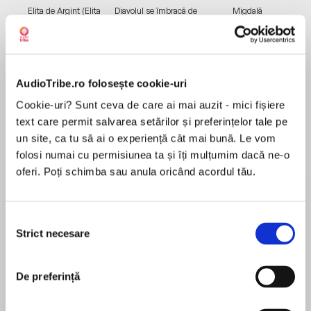
Elita de Argint (Elita
Diavolul se îmbracă de
Migdală
de...
la...
Dani Francis
Lauren Weisberger
Sohn Won-pyung
AudioTribe.ro folosește cookie-uri
Despre
carte
Cookie-uri? Sunt ceva de care ai mai auzit - mici fișiere
text care permit salvarea setărilor și preferințelor tale pe
Two families. Two faces of America. An act of
un site, ca tu să ai o experiență cât mai bună. Le vom
violence with far-reaching consequences.
folosi numai cu permisiunea ta și îți mulțumim dacă ne-o
oferi. Poți schimba sau anula oricând acordul tău.
Gus Voorhees is a pioneer in the advancement
of women’s reproductive rights and a
MAI MULT
controversial abortion provider in the American
Selecția
În acest moment nu există recenzii
Midwest. One morning as he arrives at his clinic,
Strict necesare
consimțământului
pentru această carte
he is ambushed by a hardline Christian, Luther
Dunphy, and shot dead.
De preferință
The killing leaves in its wake two fatherless
Joyce Carol Oates
families: the Voorheeses, who are affluent,