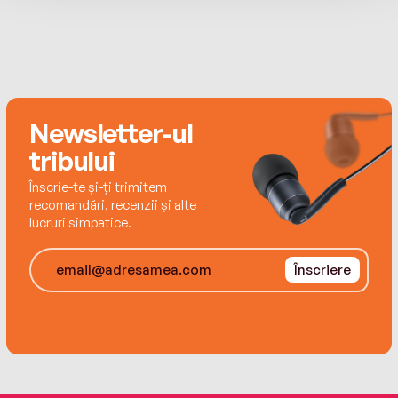
hope.
Newsletter-ul
tribului
Înscrie-te și-ți trimitem
recomandări, recenzii și alte
lucruri simpatice.
Înscriere