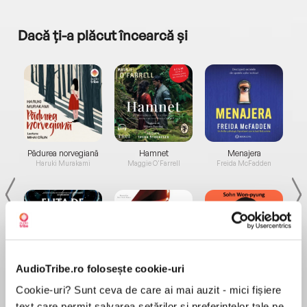
Dacă ți-a plăcut încearcă și
a...
Pădurea norvegiană
Hamnet
Menajera
I
Haruki Murakami
Maggie O'Farrell
Freida McFadden
AudioTribe.ro folosește cookie-uri
Elita de Argint (Elita
Diavolul se îmbracă de
Migdală
de...
la...
Cookie-uri? Sunt ceva de care ai mai auzit - mici fișiere
Dani Francis
Lauren Weisberger
Sohn Won-pyung
text care permit salvarea setărilor și preferințelor tale pe