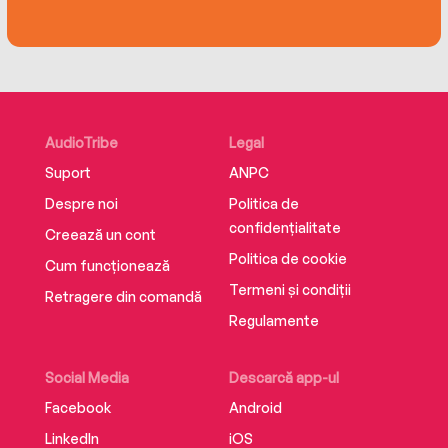
rapidly approaching Earth. And with
communications at sublight levels, there is no
way to warn the planet in time.
Armed with crucial intel from a shadowy source
and the strange artifact, Elena may be the only
AudioTribe
Legal
one who can stop the fleet, and Ellis, and save
Suport
ANPC
Earth. But for this mission there will be no
Despre noi
Politica de
second chances — and no return.
confidențialitate
Creează un cont
Politica de cookie
Cum funcționează
Termeni și condiții
Retragere din comandă
Regulamente
Social Media
Descarcă app-ul
Facebook
Android
LinkedIn
iOS