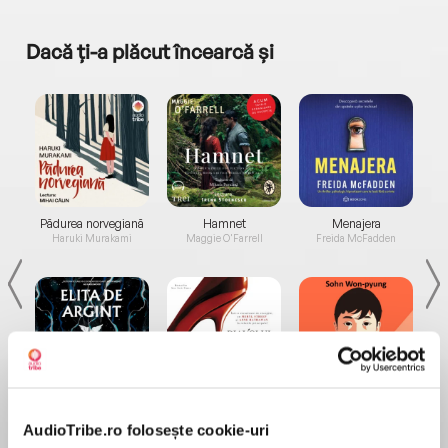
Dacă ți-a plăcut încearcă și
a...
Pădurea norvegiană
Hamnet
Menajera
I
Haruki Murakami
Maggie O'Farrell
Freida McFadden
Elita de Argint (Elita
Diavolul se îmbracă de
Migdală
de...
la...
Dani Francis
Lauren Weisberger
Sohn Won-pyung
AudioTribe.ro folosește cookie-uri