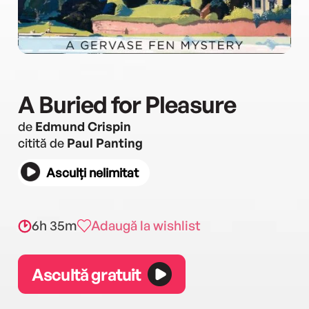
A Buried for Pleasure
de
Edmund Crispin
citită de
Paul Panting
Asculți nelimitat
6h 35m
Adaugă la wishlist
Ascultă gratuit