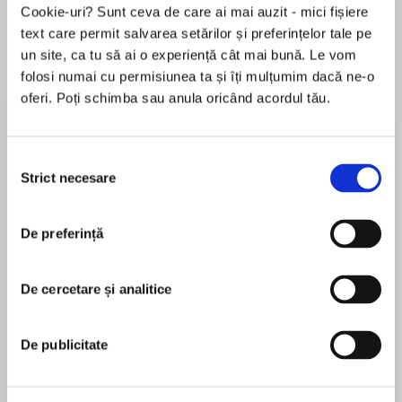
Cookie-uri? Sunt ceva de care ai mai auzit - mici fișiere
text care permit salvarea setărilor și preferințelor tale pe
un site, ca tu să ai o experiență cât mai bună. Le vom
Despre
carte
folosi numai cu permisiunea ta și îți mulțumim dacă ne-o
oferi. Poți schimba sau anula oricând acordul tău.
As inventive as Agatha Christie, as hilarious as
P.G. Wodehouse - discover the delightful
detective stories of Edmund Crispin. Crime
Selecția
fiction at its quirkiest and best.
Strict necesare
consimțământului
MAI MULT
De preferință
În acest moment nu există recenzii
In the sleepy English village of Sanford
pentru această carte
Angelorum, professor and amateur detective
Gervase Fen is taking a break from his books to
De cercetare și analitice
Edmund Crispin
run for Parliament. At first glance, the village
he's come to canvass appears perfectly
Robert Bruce Montgomery was born in
De publicitate
peaceful, but Fen soon discovers that
Buckinghamshire in 1921, and was a golden age
appearances can be deceptive: someone in the
crime writer as well as a successful concert pianist
village has discovered a dark secret and is using