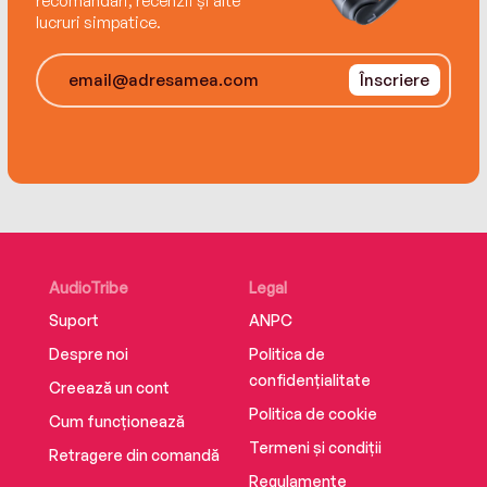
recomandări, recenzii și alte
lucruri simpatice.
Înscriere
AudioTribe
Legal
Suport
ANPC
Despre noi
Politica de
confidențialitate
Creează un cont
Politica de cookie
Cum funcționează
Termeni și condiții
Retragere din comandă
Regulamente