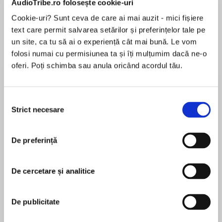
AudioTribe.ro folosește cookie-uri
Cookie-uri? Sunt ceva de care ai mai auzit - mici fișiere
text care permit salvarea setărilor și preferințelor tale pe
Despre
carte
un site, ca tu să ai o experiență cât mai bună. Le vom
folosi numai cu permisiunea ta și îți mulțumim dacă ne-o
The second title in this breakout new detective
oferi. Poți schimba sau anula oricând acordul tău.
series, from the author of the spine-tingling
Scarlet and Ivy series.
Selecția
Strict necesare
consimțământului
MAI MULT
Violet Veil is ready for her next big case and with
În acest moment nu există recenzii
trouble afoot at the Grecian Theatre, Violet and
De preferință
pentru această carte
her dog Bones are hot on the trail. But just who
is the mysterious fortune-teller, Lady Athena,
whose predictions keep coming true? Is it all
De cercetare și analitice
just a case of smoke and mirrors? Or is there
Sophie Cleverly
something more sinister going on…?
De publicitate
Born in Bath, Sophie has a BA in Creative Writing
and MA in Writing for Young People from Bath Spa