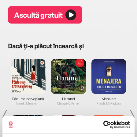
Ascultă gratuit
Dacă ți-a plăcut încearcă și
a...
Pădurea norvegiană
Hamnet
Menajera
I
Haruki Murakami
Maggie O'Farrell
Freida McFadden