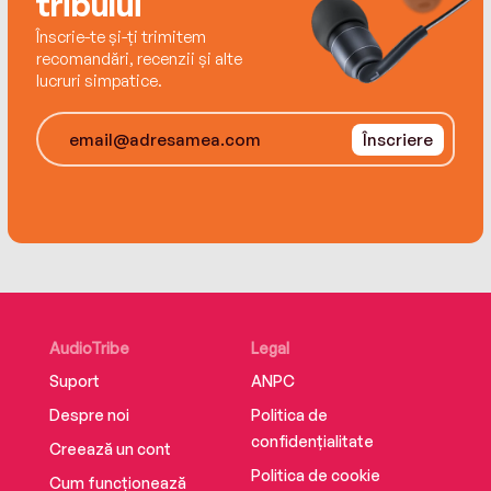
tribului
Înscrie-te și-ți trimitem
recomandări, recenzii și alte
lucruri simpatice.
Înscriere
AudioTribe
Legal
Suport
ANPC
Despre noi
Politica de
confidențialitate
Creează un cont
Politica de cookie
Cum funcționează