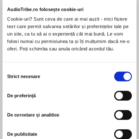
AudioTribe.ro folosește cookie-uri
Elita de Argint (Elita
Diavolul se îmbracă de
Migdală
Cookie-uri? Sunt ceva de care ai mai auzit - mici fișiere
de...
la...
Dani Francis
Lauren Weisberger
Sohn Won-pyung
text care permit salvarea setărilor și preferințelor tale pe
un site, ca tu să ai o experiență cât mai bună. Le vom
folosi numai cu permisiunea ta și îți mulțumim dacă ne-o
oferi. Poți schimba sau anula oricând acordul tău.
Despre
carte
Two wonderful holiday stories that evoke the
Selecția
true meaning of the season.
Strict necesare
consimțământului
A Christmas DreamandHow It Came True
De preferință
MAI MULT
Ten-year-old Effie lives the life most children
În acest moment nu există recenzii
dream of—with every day filled with delicious
De cercetare și analitice
pentru această carte
treats and wonderful toys. One night she
experiences a dream that will forever change
Louisa May Alcott
De publicitate
the meaning of Christmas for her. In it, she