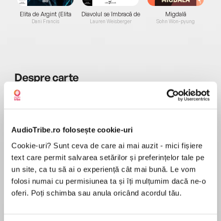
Elita de Argint (Elita
Diavolul se îmbracă de
Migdală
de...
la...
Dani Francis
Lauren Weisberger
Sohn Won-pyung
Despre
carte
‘Aidan Conway is a writer to watch’ Declan
Hughes, The Irish Times
AudioTribe.ro folosește cookie-uri
Cookie-uri? Sunt ceva de care ai mai auzit - mici fișiere
MAI MULT
Play with fire and you get burned…
text care permit salvarea setărilor și preferințelor tale pe
În acest moment nu există recenzii
un site, ca tu să ai o experiență cât mai bună. Le vom
pentru această carte
folosi numai cu permisiunea ta și îți mulțumim dacă ne-o
oferi. Poți schimba sau anula oricând acordul tău.
A gripping crime thriller, from a new star in
British crime fiction. Perfect for fans of Ian
Aidan Conway