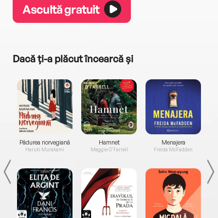
Ascultă gratuit
Dacă ți-a plăcut încearcă și
a...
Pădurea norvegiană
Hamnet
Menajera
I
Haruki Murakami
Maggie O'Farrell
Freida McFadden