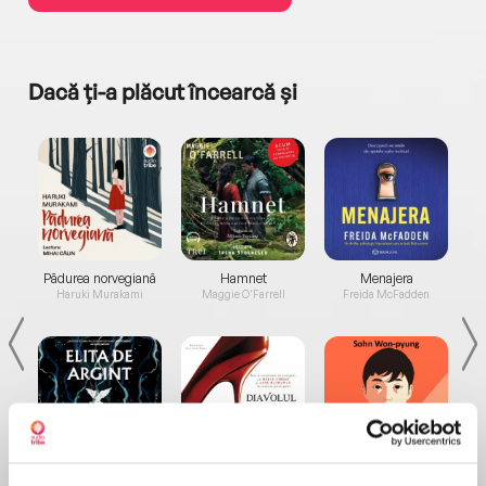
Dacă ți-a plăcut încearcă și
a...
Pădurea norvegiană
Hamnet
Menajera
I
Haruki Murakami
Maggie O'Farrell
Freida McFadden
Elita de Argint (Elita
Diavolul se îmbracă de
Migdală