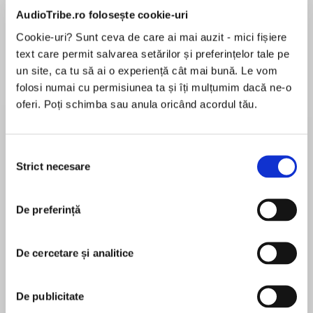
de...
la...
Dani Francis
Lauren Weisberger
Sohn Won-pyung
AudioTribe.ro folosește cookie-uri
Cookie-uri? Sunt ceva de care ai mai auzit - mici fișiere
text care permit salvarea setărilor și preferințelor tale pe
un site, ca tu să ai o experiență cât mai bună. Le vom
Despre
carte
folosi numai cu permisiunea ta și îți mulțumim dacă ne-o
oferi. Poți schimba sau anula oricând acordul tău.
Timeless family drama from the best-selling
author of Tuppence to Cross the Mersey. With
over 3 million copies sold around the world,
Selecția
Helen Forrester’s heart-warming and gripping
Strict necesare
consimțământului
fiction, set in Liverpool during the Depression,
MAI MULT
continues to move readers.
În acest moment nu există recenzii
De preferință
pentru această carte
Life in a Liverpool tenement block is a grim
De cercetare și analitice
struggle for Martha Connelly, who works hard
every day to protect her family from hunger and
Helen Forrester
disease.
De publicitate