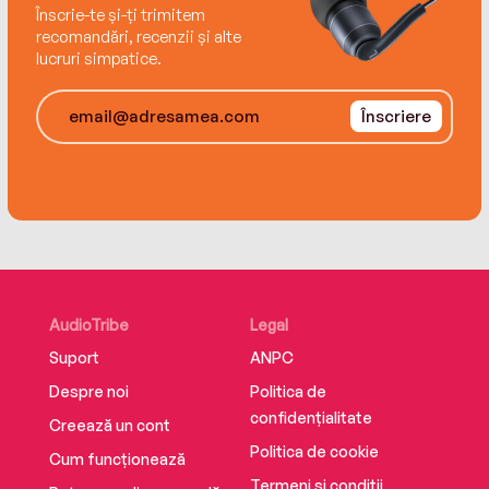
Înscrie-te și-ți trimitem
recomandări, recenzii și alte
lucruri simpatice.
Înscriere
AudioTribe
Legal
Suport
ANPC
Despre noi
Politica de
confidențialitate
Creează un cont
Politica de cookie
Cum funcționează
Termeni și condiții