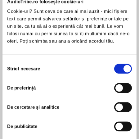
AudioTribe.ro folosește cookie-uri
Cookie-uri? Sunt ceva de care ai mai auzit - mici fișiere
text care permit salvarea setărilor și preferințelor tale pe
Despre
carte
un site, ca tu să ai o experiență cât mai bună. Le vom
folosi numai cu permisiunea ta și îți mulțumim dacă ne-o
Betrayal. Conspiracy. Murder. Jack Higgins is
oferi. Poți schimba sau anula oricând acordul tău.
back.
Disillusioned with the Putin Government,
Selecția
famous Russian writer and ex-paratrooper
Strict necesare
consimțământului
MAI MULT
Alexander Kurbsky decides he wants to
În acest moment nu există recenzii
disappear into the West. However he is under
De preferință
pentru această carte
no illusions about how the news will be greeted
at home – he has seen too many of his
countrymen die mysteriously at the hands of
De cercetare și analitice
the thuggish Russian security services, so he
Jack Higgins
makes elaborate plans with Charles Ferguson,
De publicitate
Sean Dillon and the rest of the group known
Jack Higgins lived in Belfast till the age of twelve.
informally as the ‘Prime Minister's private army’
Leaving school at fifteen, he spent three years