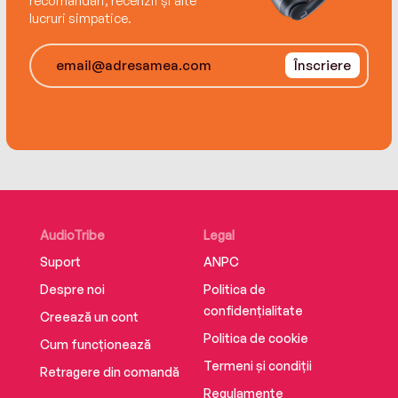
recomandări, recenzii și alte
lucruri simpatice.
Înscriere
AudioTribe
Legal
Suport
ANPC
Despre noi
Politica de
confidențialitate
Creează un cont
Politica de cookie
Cum funcționează
Termeni și condiții
Retragere din comandă
Regulamente