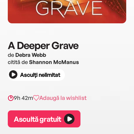
A Deeper Grave
de
Debra Webb
citită de
Shannon McManus
Asculți nelimitat
9h 42m
Adaugă la wishlist
Ascultă gratuit