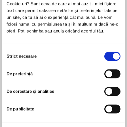
Cookie-uri? Sunt ceva de care ai mai auzit - mici fișiere
text care permit salvarea setărilor și preferințelor tale pe
un site, ca tu să ai o experiență cât mai bună. Le vom
Despre
carte
folosi numai cu permisiunea ta și îți mulțumim dacă ne-o
oferi. Poți schimba sau anula oricând acordul tău.
When the hunter becomes the hunted…
Serial-killer hunter Nick Shade built his
Selecția
legendary career chasing monsters—sadistic
Strict necesare
consimțământului
criminals with a gruesome thirst for death.
MAI MULT
When he rescued Montgomery detective
De preferință
În acest moment nu există recenzii
Bobbie Gentry from horrific captivity and helped
pentru această carte
her reclaim her life, he didn't intend to be a
hero. Or a target. But now a copycat murderer
De cercetare și analitice
Debra Webb
haunts him, and reuniting with Bobbie is his
best chance at neutralizing the threat.
DEBRA WEBB is the award winning, USA Today
De publicitate
bestselling author of more than 170 novels,
Bobbie can't forget the nightmares of her
including reader favorites the Finley O'Sullivan
trauma—or the man who saved her. Working