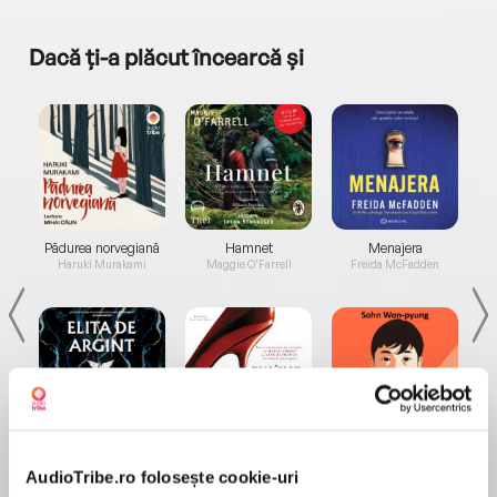
Dacă ți-a plăcut încearcă și
a...
Pădurea norvegiană
Hamnet
Menajera
I
Haruki Murakami
Maggie O'Farrell
Freida McFadden
Elita de Argint (Elita
Diavolul se îmbracă de
Migdală
de...
la...
Dani Francis
Lauren Weisberger
Sohn Won-pyung
AudioTribe.ro folosește cookie-uri